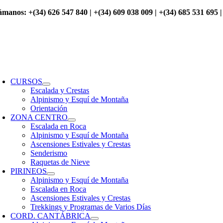
Saltar
ámanos: +(34) 626 547 840 | +(34) 609 038 009 | +(34) 685 531 695 |
al
contenido
oggle
avigation
CURSOS
Escalada y Crestas
Alpinismo y Esquí de Montaña
Orientación
ZONA CENTRO
Escalada en Roca
Alpinismo y Esquí de Montaña
Ascensiones Estivales y Crestas
Senderismo
Raquetas de Nieve
PIRINEOS
Alpinismo y Esquí de Montaña
Escalada en Roca
Ascensiones Estivales y Crestas
Trekkings y Programas de Varios Días
CORD. CANTÁBRICA