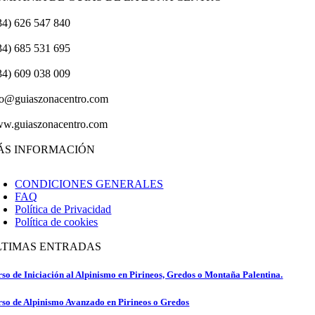
34) 626 547 840
34) 685 531 695
34) 609 038 009
fo@guiaszonacentro.com
w.guiaszonacentro.com
ÁS INFORMACIÓN
CONDICIONES GENERALES
FAQ
Política de Privacidad
Política de cookies
LTIMAS ENTRADAS
so de Iniciación al Alpinismo en Pirineos, Gredos o Montaña Palentina.
so de Alpinismo Avanzado en Pirineos o Gredos