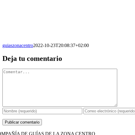
guiaszonacentro
2022-10-23T20:08:37+02:00
Facebook
X
Reddit
LinkedIn
WhatsApp
Tumblr
Pinterest
Vk
Correo
Deja tu comentario
electrónico
Comentario
OMPAÑÍA DE GUÍAS DE LA ZONA CENTRO