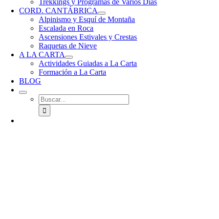
Trekkings y Programas de Varios Días
CORD. CANTÁBRICA
Alpinismo y Esquí de Montaña
Escalada en Roca
Ascensiones Estivales y Crestas
Raquetas de Nieve
A LA CARTA
Actividades Guiadas a La Carta
Formación a La Carta
BLOG
Buscar: