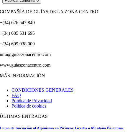
COMPAÑÍA DE GUÍAS DE LA ZONA CENTRO
+(34) 626 547 840
+(34) 685 531 695
+(34) 609 038 009
info@guiaszonacentro.com
www.guiaszonacentro.com
MÁS INFORMACIÓN
CONDICIONES GENERALES
FAQ
Política de Privacidad
Política de cookies
ÚLTIMAS ENTRADAS
Curso de Iniciación al Alpinismo en Pirineos, Gredos o Montaña Palentina.