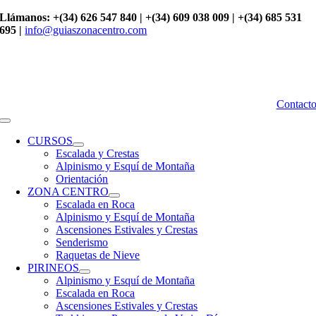
Saltar
Llámanos: +(34) 626 547 840 | +(34) 609 038 009 | +(34) 685 531
al
695 |
info@guiaszonacentro.com
contenido
Contact
Toggle
Navigation
CURSOS
Escalada y Crestas
Alpinismo y Esquí de Montaña
Orientación
ZONA CENTRO
Escalada en Roca
Alpinismo y Esquí de Montaña
Ascensiones Estivales y Crestas
Senderismo
Raquetas de Nieve
PIRINEOS
Alpinismo y Esquí de Montaña
Escalada en Roca
Ascensiones Estivales y Crestas