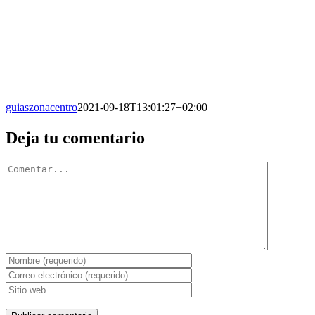
guiaszonacentro
2021-09-18T13:01:27+02:00
Facebook
X
Reddit
LinkedIn
WhatsApp
Tumblr
Pinterest
Vk
Correo
Deja tu comentario
electrónico
Comentario