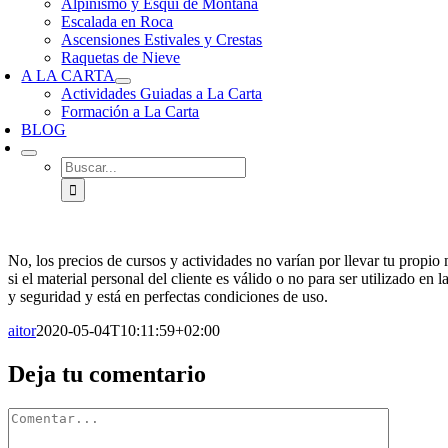
Alpinismo y Esquí de Montaña
Escalada en Roca
Ascensiones Estivales y Crestas
Raquetas de Nieve
A LA CARTA
Actividades Guiadas a La Carta
Formación a La Carta
BLOG
Buscar:
No, los precios de cursos y actividades no varían por llevar tu propio 
si el material personal del cliente es válido o no para ser utilizado e
y seguridad y está en perfectas condiciones de uso.
aitor
2020-05-04T10:11:59+02:00
Facebook
X
Reddit
LinkedIn
WhatsApp
Tumblr
Pinterest
Vk
Correo
Deja tu comentario
electrónico
Comentario