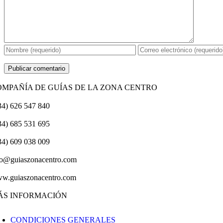
OMPAÑÍA DE GUÍAS DE LA ZONA CENTRO
34) 626 547 840
34) 685 531 695
34) 609 038 009
fo@guiaszonacentro.com
w.guiaszonacentro.com
ÁS INFORMACIÓN
CONDICIONES GENERALES