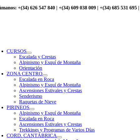
Saltar
ámanos: +(34) 626 547 840 | +(34) 609 038 009 | +(34) 685 531 695 |
al
contenido
oggle
avigation
CURSOS
Escalada y Crestas
Alpinismo y Esquí de Montaña
Orientación
ZONA CENTRO
Escalada en Roca
Alpinismo y Esquí de Montaña
Ascensiones Estivales y Crestas
Senderismo
Raquetas de Nieve
PIRINEOS
Alpinismo y Esquí de Montaña
Escalada en Roca
Ascensiones Estivales y Crestas
Trekkings y Programas de Varios Días
CORD. CANTÁBRICA