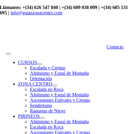
Saltar
Llámanos: +(34) 626 547 840 | +(34) 609 038 009 | +(34) 685 531
al
695 |
info@guiaszonacentro.com
contenido
Contacto
Toggle
Navigation
CURSOS
Escalada y Crestas
Alpinismo y Esquí de Montaña
Orientación
ZONA CENTRO
Escalada en Roca
Alpinismo y Esquí de Montaña
Ascensiones Estivales y Crestas
Senderismo
Raquetas de Nieve
PIRINEOS
Alpinismo y Esquí de Montaña
Escalada en Roca
Ascensiones Estivales y Crestas