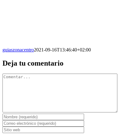
guiaszonacentro
2021-09-16T13:46:40+02:00
Facebook
X
Reddit
LinkedIn
WhatsApp
Tumblr
Pinterest
Vk
Correo
Deja tu comentario
electrónico
Comentario