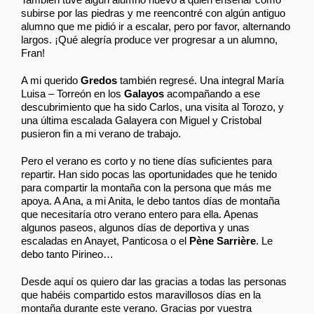
subirse por las piedras y me reencontré con algún antiguo
alumno que me pidió ir a escalar, pero por favor, alternando
largos. ¡Qué alegría produce ver progresar a un alumno,
Fran!
A mi querido
Gredos
también regresé. Una integral María
Luisa – Torreón en los
Galayos
acompañando a ese
descubrimiento que ha sido Carlos, una visita al Torozo, y
una última escalada Galayera con Miguel y Cristobal
pusieron fin a mi verano de trabajo.
Pero el verano es corto y no tiene días suficientes para
repartir. Han sido pocas las oportunidades que he tenido
para compartir la montaña con la persona que más me
apoya. A Ana, a mi Anita, le debo tantos días de montaña
que necesitaría otro verano entero para ella. Apenas
algunos paseos, algunos días de deportiva y unas
escaladas en Anayet, Panticosa o el
Pène Sarrière
. Le
debo tanto Pirineo…
Desde aquí os quiero dar las gracias a todas las personas
que habéis compartido estos maravillosos días en la
montaña durante este verano. Gracias por vuestra