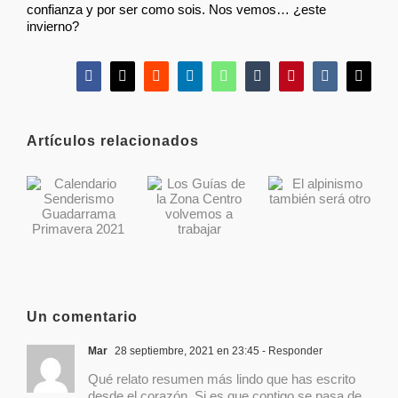
confianza y por ser como sois. Nos vemos… ¿este
invierno?
Facebook
X
Reddit
LinkedIn
WhatsApp
Tumblr
Pinterest
Vk
Correo
electró
Artículos relacionados
El
Calendario
Los Guías
alpinismo
Senderismo
de la Zona
también
Guadarrama
Centro
será otro
Primavera
volvemos a
2021
trabajar
Un comentario
Mar
28 septiembre, 2021 en 23:45
- Responder
Qué relato resumen más lindo que has escrito
desde el corazón. Si es que contigo se pasa de