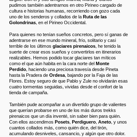
pudimos también adentrarnos en otro Pirineo cargado de
cultura e historias humanas, recorriendo con gozo cada
uno de los senderos y collados de la
Ruta de las
Golondrinas
, en el Pirineo Occidental.
Para quienes no tenían sueños concretos, pero sí ganas de
adentrarse en ese mundo mineral, frío, solitario y casi
terrible de los últimos
glaciares pirenaicos
, he tenido la
suerte de crear esos sueños y convertirlos en itinerarios
realizables. Hemos podido tocar glaciares tan míticos
como el que aún habita en la cara norte del
Monte
Perdido
, haciendo una preciosa travesía desde Pineta
hasta la Pradera de
Ordesa
, bajando por la Faja de las
Flores. Estoy seguro de que Pablo y Zule no olvidarán esas
cuatro tormentas seguidas, vividas desde el confort de la
tienda de campaña.
También pude acompañar a un divertido grupo de valientes
que querían probarse en uno de los más duros trekks
pirenaicos que un día inventé, sin saber bien para quién.
Con ellos ascendimos
Posets
,
Perdiguero
,
Aneto
, y unos
cuantos collados más, como quién dice, del tirón,
acumulando desniveles, cansancio, y algún que otro dolor.