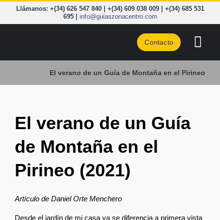
Saltar
Llámanos: +(34) 626 547 840 | +(34) 609 038 009 | +(34) 685 531
al
695 |
info@guiaszonacentro.com
contenido
Contacto
Togg
Navi
CURSOS
El verano de un Guía de Montaña en el Pirineo
ZONA C
El verano de un Guía
PIRINEO
de Montaña en el
CORD. 
Pirineo (2021)
A LA C
BLOG
Artículo de Daniel Orte Menchero
Desde el jardín de mi casa ya se diferencia a primera vista