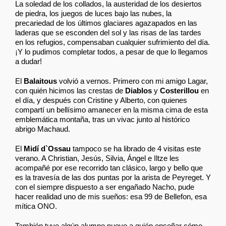
La soledad de los collados, la austeridad de los desiertos
de piedra, los juegos de luces bajo las nubes, la
precariedad de los últimos glaciares agazapados en las
laderas que se esconden del sol y las risas de las tardes
en los refugios, compensaban cualquier sufrimiento del día.
¡Y lo pudimos completar todos, a pesar de que lo llegamos
a dudar!
El
Balaitous
volvió a vernos. Primero con mi amigo Lagar,
con quién hicimos las crestas de
Diablos
y
Costerillou
en
el día, y después con Cristine y Alberto, con quienes
compartí un bellísimo amanecer en la misma cima de esta
emblemática montaña, tras un vivac junto al histórico
abrigo Machaud.
El
Midí d`Ossau
tampoco se ha librado de 4 visitas este
verano. A Christian, Jesús, Silvia, Ángel e Iltze les
acompañé por ese recorrido tan clásico, largo y bello que
es la travesía de las dos puntas por la arista de Peyreget. Y
con el siempre dispuesto a ser engañado Nacho, pude
hacer realidad uno de mis sueños: esa 99 de Bellefon, esa
mítica ONO.
También tuve algún alumno nuevo a quién enseñar cómo