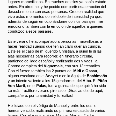
lugares maravillosos. En muchos de ellos ya había estado
antes. En otros no, y he podido compartir esa emoción del
descubrimiento con esas personas. Creo en realidad que
vivo estos momentos con el doble de intensidad ya que,
además de seguir emocionándome con los paisajes, me
emociono también con la emoción de aquellos a quienes
conduzco a esos paisajes.
Este verano he acompañado a personas maravillosas a
hacer realidad sueños que tenían claro querían cumplir.
Este es el caso de mi querido Christian, a quién le di las
alas necesarias para recorrer, en itinerario circular,
partiendo del lado español y realizando dos vivacs, la
Corona completa del
Vignemale
, con sus 13 tresmiles.
Con el fueron también las 2 puntas del
Midí d’Ossau
,
alguna escalada en el
Anayet
o en la Aguja de
Bachimaña
y un intento valiente a los 15 gendarmes del
Alba
. El
Pitón
Von Martí
, en el
Palas
, fue la guinda del que quizá ha sido
su más fructífero verano pirenaico. ¡Gracias desde aquí,
compañero, por tu amistad y tu lealtad!
He lidiado con el vértigo de Manuel y entre los dos le
hemos vencido, realizando su primera escalada de varios
largos. Con el y sus amigos Marina, Marta y Carlos