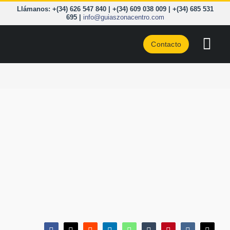
Saltar
Llámanos: +(34) 626 547 840 | +(34) 609 038 009 | +(34) 685 531
al
695 |
info@guiaszonacentro.com
contenido
Contacto
Togg
Navi
CURSOS
ZONA C
PIRINEO
CORD. 
A LA C
BLOG