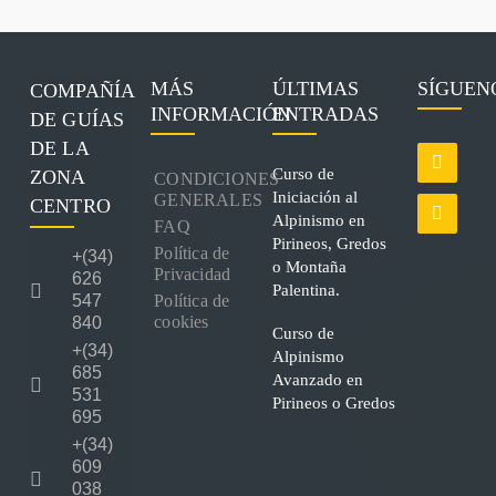
MÁS
ÚLTIMAS
SÍGUEN
COMPAÑÍA
INFORMACIÓN
ENTRADAS
DE GUÍAS
DE LA
Curso de
ZONA
CONDICIONES
Iniciación al
GENERALES
CENTRO
Alpinismo en
FAQ
Pirineos, Gredos
Política de
+(34)
o Montaña
Privacidad
626
Palentina.
547
Política de
cookies
840
Curso de
+(34)
Alpinismo
685
Avanzado en
531
Pirineos o Gredos
695
+(34)
609
038