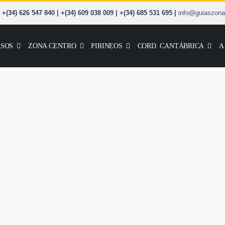
+(34) 626 547 840 | +(34) 609 038 009 | +(34) 685 531 695 |
info@guiaszona
SOS
ZONA CENTRO
PIRINEOS
CORD. CANTÁBRICA
A