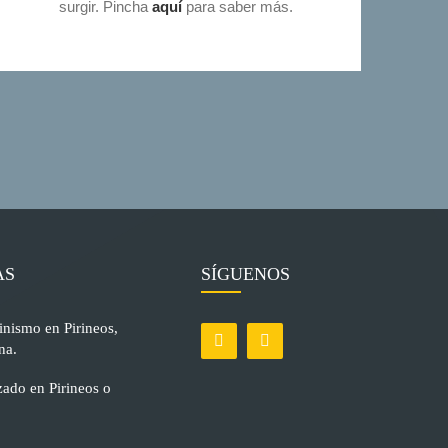
surgir. Pincha
aquí
para saber más.
AS
SÍGUENOS
inismo en Pirineos,
na.
ado en Pirineos o