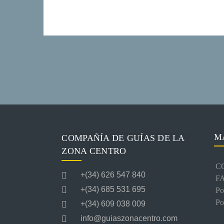
M
COMPAÑÍA DE GUÍAS DE LA
ZONA CENTRO
C
+(34) 626 547 840
F
+(34) 685 531 695
Po
Po
+(34) 609 038 009
info@guiaszonacentro.com