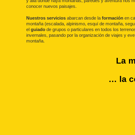
y allá donde haya montañas, paredes y aventura nos
conocer nuevos paisajes.
Nuestros servicios
abarcan desde la
formación
en cas
montaña (escalada, alpinismo, esquí de montaña, seguri
el
guiado
de grupos o particulares en todos los terreno
invernales, pasando por la organización de viajes y eve
montaña.
La
m
… la
c