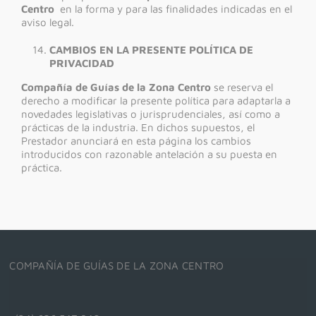
Centro
en la forma y para las finalidades indicadas en el
aviso legal.
CAMBIOS EN LA PRESENTE POLÍTICA DE
PRIVACIDAD
Compañía de Guías de la Zona Centro
se reserva el
derecho a modificar la presente política para adaptarla a
novedades legislativas o jurisprudenciales, así como a
prácticas de la industria. En dichos supuestos, el
Prestador anunciará en esta página los cambios
introducidos con razonable antelación a su puesta en
práctica.
COMPAÑÍA DE GUÍAS DE LA ZONA CENTRO