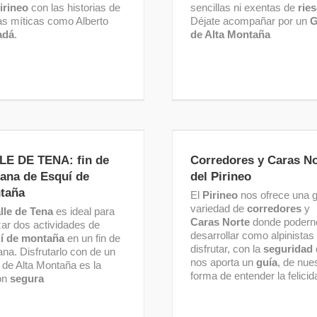
irineo
con las historias de
sencillas ni exentas de
rie
ras míticas como Alberto
Déjate acompañar por un
G
adá
.
de Alta Montaña
ALLE DE TENA: fin de
Corredores y Caras Norte
ana de Esquí de Montaña
Pirineo
LE DE TENA: fin de
Corredores y Caras No
ana de Esquí de
del Pirineo
taña
El
Pirineo
nos ofrece una 
variedad de
corredores
y
lle de Tena
es ideal para
Caras Norte
donde podern
zar dos actividades de
desarrollar como alpinistas
í de montaña
en un fin de
disfrutar, con la
seguridad
na. Disfrutarlo con de un
nos aporta un
guía
, de nue
 de Alta Montaña es la
forma de entender la felicid
ón
segura