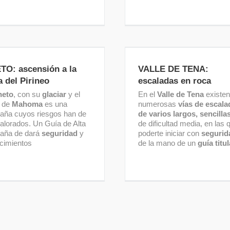
TO: ascensión a la cima
VALLE DE TENA: escala
del Pirineo
en roca
TO: ascensión a la
VALLE DE TENA:
 del Pirineo
escaladas en roca
neto
, con su
glaciar
y el
En el
Valle de Tena
existen
 de
Mahoma
es una
numerosas
vías de escala
aña cuyos riesgos han de
de varios largos,
sencilla
valorados. Un Guía de Alta
de dificultad media, en las 
aña de dará
seguridad
y
poderte iniciar con
segurid
cimientos
de la mano de un
guía titu