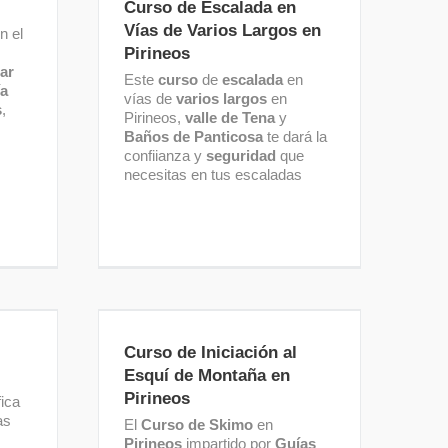
Curso de Escalada en
Vías de Varios Largos en
n el
Pirineos
ar
Este
curso
de
escalada
en
ía
vías de
varios largos
en
s
,
Pirineos,
valle de Tena
y
Baños de Panticosa
te dará la
confiianza y
seguridad
que
necesitas en tus escaladas
ámide
Curso de Iniciación al Esquí
de Montaña en Pirineos
Curso de Iniciación al
Esquí de Montaña en
Pirineos
ica
as
El
Curso de Skimo
en
Pirineos
impartido por
Guías