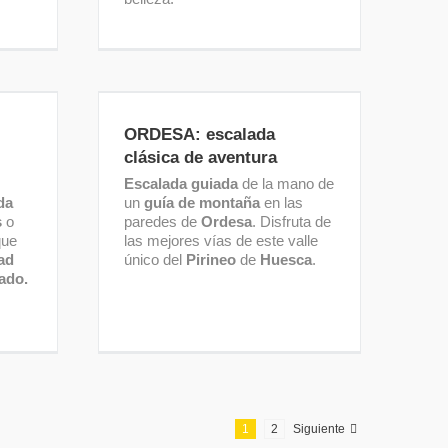
das
ORDESA: escalada clásica de
aventura
ORDESA: escalada
clásica de aventura
Escalada guiada
de la mano de
da
un
guía de montaña
en las
s
o
paredes de
Ordesa
. Disfruta de
que
las mejores vías de este valle
ad
único del
Pirineo
de
Huesca
.
lado.
1
2
Siguiente