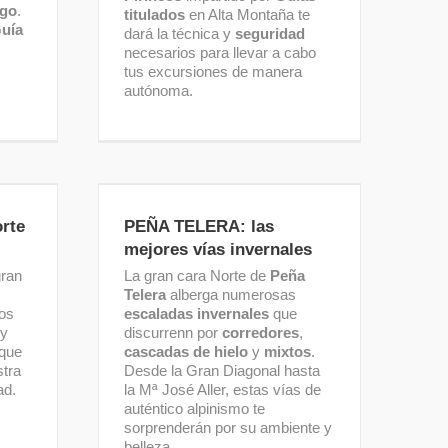
sgo
.
titulados
en Alta Montaña te
uía
dará la técnica y
seguridad
necesarios para llevar a cabo
tus excursiones de manera
autónoma.
 del
PEÑA TELERA: las mejores
vías invernales
rte
PEÑA TELERA: las
mejores vías invernales
gran
La gran cara Norte de
Peña
Telera
alberga numerosas
os
escaladas invernales
que
 y
discurrenn por
corredores
,
que
cascadas de hielo
y
mixtos
.
stra
Desde la Gran Diagonal hasta
ad.
la Mª José Aller, estas vías de
auténtico alpinismo te
sorprenderán por su ambiente y
belleza.