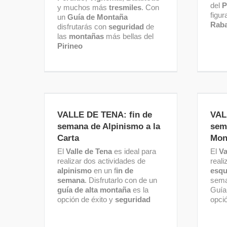
del
P
y muchos más
tresmiles
. Con
figu
un
Guía de Montaña
Rab
disfrutarás con
seguridad
de
las
montañas
más bellas del
Pirineo
VALLE DE TENA: fin de
V
semana de Alpinismo a la
sem
VALLE DE TENA: fin de
VAL
Carta
semana de Alpinismo a la
sem
Carta
Mon
El
Valle de Tena
es ideal para
El
Va
realizar dos actividades de
reali
alpinismo
en un f
in de
esqu
semana
. Disfrutarlo con de un
sema
guía de alta montaña
es la
Guía
opción de éxito y
seguridad
opci