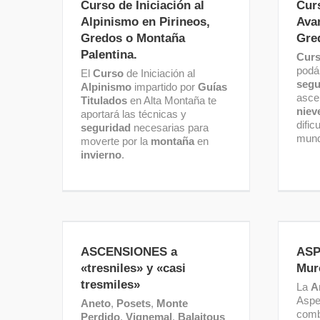
Curso de Iniciación al
Cur
o Montaña Palentina.
Alpinismo en Pirineos,
Ava
Gredos o Montaña
Gre
Palentina.
Cur
podá
El
Curso
de Iniciación al
segu
Alpinismo
impartido por
Guías
asce
Titulados
en Alta Montaña te
niev
aportará las técnicas y
difi
seguridad
necesarias para
mund
moverte por la
montaña
en
invierno
.
ASCENSIONES a «tresniles» y
«casi tresmiles»
ASCENSIONES a
ASPE
«tresniles» y «casi
Mur
tresmiles»
La
A
Aspe
Aneto
,
Posets
,
Monte
comb
Perdido
,
Vignemal
,
Balaitous