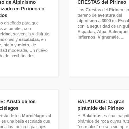
so de Alpinismo
CRESTAS del Pirineo
nzado en Pirineos o
Las
Crestas
del
Pirineo
so
dos
terreno de
aventura
del
alpinismo
a
3000
m.
Escal
so
diseñado para que
con la
seguridad
de un
gu
is acometer, con
Espadas
,
Alba
,
Salenque
ridad
, solvencia y disfrute,
Infiernos
,
Vignemale
, ...
nsiones y
escaladas
, en
e
,
hielo
y
mixto
, de
cultad moderada. Un nuevo
o de posibilidades.
ASPE: Arista de los
BALAITOUS: la gran pir
Murciélagos
del Pirineo
: Arista de los
BALAITOUS: la gran
ciélagos
pirámide del Pirineo
rista
de los
Murciélagos
al
El
Balaitous
es una magníf
 es una bella escalada que
pirámide de roca cuyas rut
ina los mejores paisajes
"normales" no son siempre