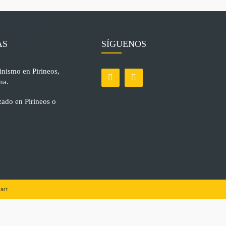
AS
SÍGUENOS
inismo en Pirineos,
na.
ado en Pirineos o
art