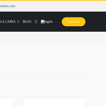
centro.com
 LA CARTA
BLOG
Contacto
Curso de Escalada en Vías de
o
Varios Largos en Pirineos