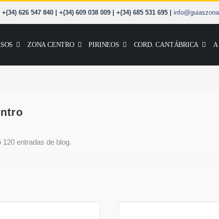
+(34) 626 547 840 | +(34) 609 038 009 | +(34) 685 531 695 |
info@guiaszona
SOS
ZONA CENTRO
PIRINEOS
CORD. CANTÁBRICA
A
ntro
 120 entradas de blog.
o de Alpinismo Avanzado
CRESTAS del Pirine
en Pirineos o Gredos