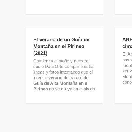
El verano de un Guía de
ANE
Montaña en el Pirineo (2021)
El verano de un Guía de
ANE
Montaña en el Pirineo
cima
(2021)
El
A
paso
Comienza el otoño y nuestro
mont
socio Dani Orte comparte estas
ser 
líneas y fotos intentando que el
Mont
intenso
verano
de trabajo de
cono
Guía de Alta Montaña en el
Pirineo
no se diluya en el olvido