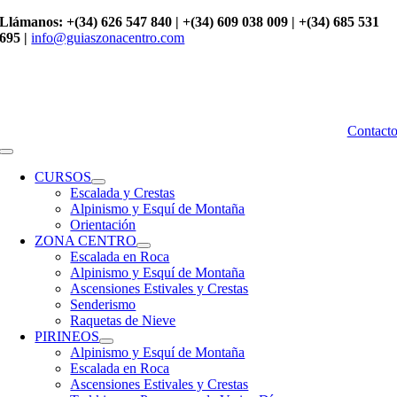
Saltar
Llámanos: +(34) 626 547 840 | +(34) 609 038 009 | +(34) 685 531
al
695 |
info@guiaszonacentro.com
contenido
Contact
Toggle
Navigation
CURSOS
Escalada y Crestas
Alpinismo y Esquí de Montaña
Orientación
ZONA CENTRO
Escalada en Roca
Alpinismo y Esquí de Montaña
Ascensiones Estivales y Crestas
Senderismo
Raquetas de Nieve
PIRINEOS
Alpinismo y Esquí de Montaña
Escalada en Roca
Ascensiones Estivales y Crestas