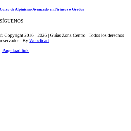
Curso de Alpinismo Avanzado en Pirineos o Gredos
SÍGUENOS
© Copyright 2016 - 2026 | Guías Zona Centro | Todos los derechos
reservados | By
Webclicart
Page load link
Ir
a
Arriba