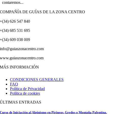
contaremos...
COMPAÑÍA DE GUÍAS DE LA ZONA CENTRO
+(34) 626 547 840
+(34) 685 531 695
+(34) 609 038 009
info@guiaszonacentro.com
www.guiaszonacentro.com
MÁS INFORMACIÓN
CONDICIONES GENERALES
FAQ
Política de Privacidad
Política de cookies
ÚLTIMAS ENTRADAS
Curso de Iniciación al Alpinismo en Pirineos, Gredos o Montaña Palentina.