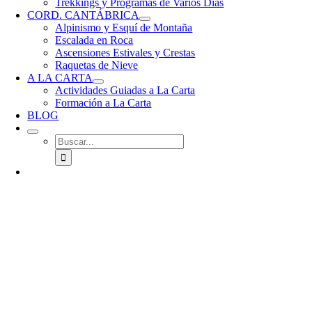
Trekkings y Programas de Varios Días
CORD. CANTÁBRICA
Alpinismo y Esquí de Montaña
Escalada en Roca
Ascensiones Estivales y Crestas
Raquetas de Nieve
A LA CARTA
Actividades Guiadas a La Carta
Formación a La Carta
BLOG
Buscar: