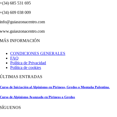
+(34) 685 531 695
+(34) 609 038 009
info@guiaszonacentro.com
www.guiaszonacentro.com
MÁS INFORMACIÓN
CONDICIONES GENERALES
FAQ
Política de Privacidad
Política de cookies
ÚLTIMAS ENTRADAS
Curso de Iniciación al Alpinismo en Pirineos, Gredos o Montaña Palentina.
Curso de Alpinismo Avanzado en Pirineos o Gredos
SÍGUENOS