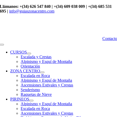
Saltar
Llámanos: +(34) 626 547 840 | +(34) 609 038 009 | +(34) 685 531
al
695 |
info@guiaszonacentro.com
contenido
Contact
Toggle
Navigation
CURSOS
Escalada y Crestas
Alpinismo y Esquí de Montaña
Orientación
ZONA CENTRO
Escalada en Roca
Alpinismo y Esquí de Montaña
Ascensiones Estivales y Crestas
Senderismo
Raquetas de Nieve
PIRINEOS
Alpinismo y Esquí de Montaña
Escalada en Roca
Ascensiones Estivales y Crestas