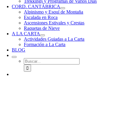
Trekkings y Programas de Varios Días
CORD. CANTÁBRICA
Alpinismo y Esquí de Montaña
Escalada en Roca
Ascensiones Estivales y Crestas
Raquetas de Nieve
A LA CARTA
Actividades Guiadas a La Carta
Formación a La Carta
BLOG
Buscar: