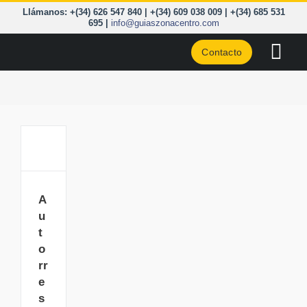
Saltar
Llámanos: +(34) 626 547 840 | +(34) 609 038 009 | +(34) 685 531
al
695 |
info@guiaszonacentro.com
contenido
Contacto
Togg
Navi
CURSOS
ZONA C
PIRINEO
Autorrescate
en
A
CORD. 
Escalada
u
t
A LA C
o
rr
BLOG
e
s