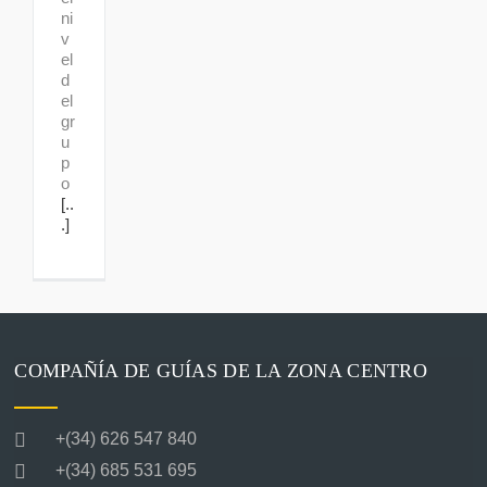
ni
v
el
d
el
gr
u
p
o
[..
.]
COMPAÑÍA DE GUÍAS DE LA ZONA CENTRO
+(34) 626 547 840
+(34) 685 531 695