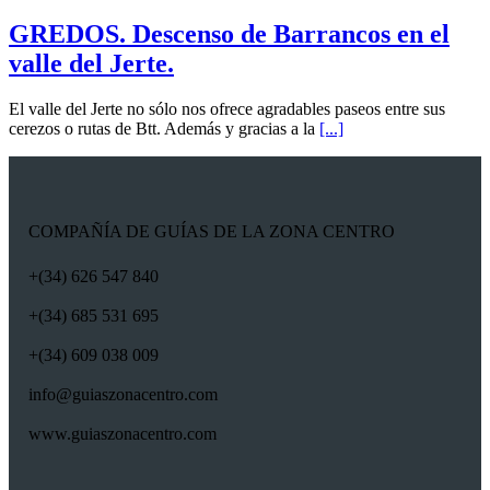
GREDOS. Descenso de Barrancos en el
valle del Jerte.
El valle del Jerte no sólo nos ofrece agradables paseos entre sus
cerezos o rutas de Btt. Además y gracias a la
[...]
COMPAÑÍA DE GUÍAS DE LA ZONA CENTRO
+(34) 626 547 840
+(34) 685 531 695
+(34) 609 038 009
info@guiaszonacentro.com
www.guiaszonacentro.com