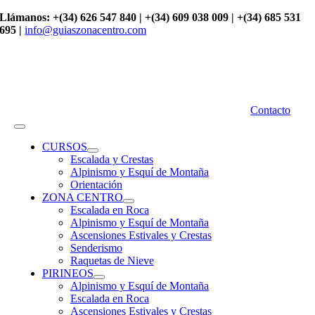
Saltar
Llámanos: +(34) 626 547 840 | +(34) 609 038 009 | +(34) 685 531
al
695 |
info@guiaszonacentro.com
contenido
Contacto
Toggle
Navigation
CURSOS
Escalada y Crestas
Alpinismo y Esquí de Montaña
Orientación
ZONA CENTRO
Escalada en Roca
Alpinismo y Esquí de Montaña
Ascensiones Estivales y Crestas
Senderismo
Raquetas de Nieve
PIRINEOS
Alpinismo y Esquí de Montaña
Escalada en Roca
Ascensiones Estivales y Crestas