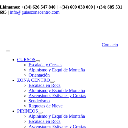
Saltar
Llámanos: +(34) 626 547 840 | +(34) 609 038 009 | +(34) 685 531
al
695 |
info@guiaszonacentro.com
contenido
Contacto
Toggle
Navigation
CURSOS
Escalada y Crestas
Alpinismo y Esquí de Montaña
Orientación
ZONA CENTRO
Escalada en Roca
Alpinismo y Esquí de Montaña
Ascensiones Estivales y Crestas
Senderismo
Raquetas de Nieve
PIRINEOS
Alpinismo y Esquí de Montaña
Escalada en Roca
Ascensiones Estivales y Crestas