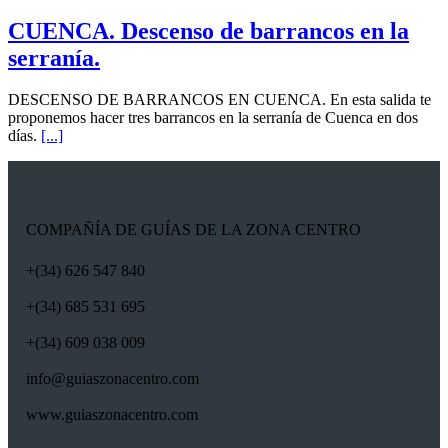
CUENCA. Descenso de barrancos en la
serranía.
DESCENSO DE BARRANCOS EN CUENCA. En esta salida te
proponemos hacer tres barrancos en la serranía de Cuenca en dos
días.
[...]
COMPAÑÍA DE GUÍAS DE LA ZONA CENTRO
+(34) 626 547 840
+(34) 685 531 695
+(34) 609 038 009
info@guiaszonacentro.com
www.guiaszonacentro.com