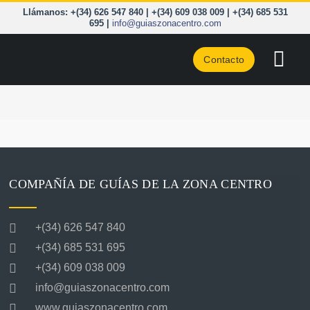
Saltar
Llámanos: +(34) 626 547 840 | +(34) 609 038 009 | +(34) 685 531
al
695 |
info@guiaszonacentro.com
contenido
Contacto
Togg
Navi
CURSOS
ZONA C
PIRINEO
COMPAÑÍA DE GUÍAS DE LA ZONA CENTRO
CORD. 
+(34) 626 547 840
A LA C
+(34) 685 531 695
+(34) 609 038 009
BLOG
info@guiaszonacentro.com
www.guiaszonacentro.com