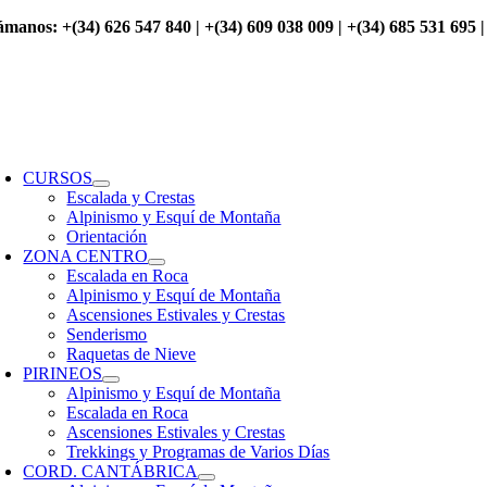
Saltar
ámanos: +(34) 626 547 840 | +(34) 609 038 009 | +(34) 685 531 695 |
al
contenido
oggle
avigation
CURSOS
Escalada y Crestas
Alpinismo y Esquí de Montaña
Orientación
ZONA CENTRO
Escalada en Roca
Alpinismo y Esquí de Montaña
Ascensiones Estivales y Crestas
Senderismo
Raquetas de Nieve
PIRINEOS
Alpinismo y Esquí de Montaña
Escalada en Roca
Ascensiones Estivales y Crestas
Trekkings y Programas de Varios Días
CORD. CANTÁBRICA