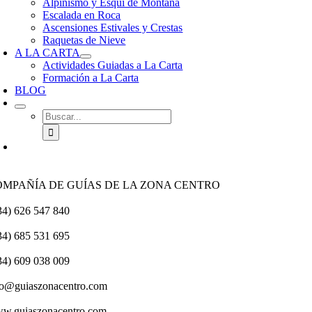
Alpinismo y Esquí de Montaña
Escalada en Roca
Ascensiones Estivales y Crestas
Raquetas de Nieve
A LA CARTA
Actividades Guiadas a La Carta
Formación a La Carta
BLOG
Buscar:
OMPAÑÍA DE GUÍAS DE LA ZONA CENTRO
34) 626 547 840
34) 685 531 695
34) 609 038 009
fo@guiaszonacentro.com
w.guiaszonacentro.com