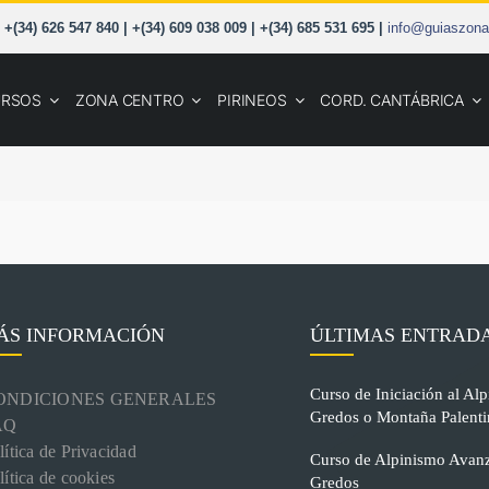
+(34) 626 547 840 | +(34) 609 038 009 | +(34) 685 531 695 |
info@guiaszona
URSOS
ZONA CENTRO
PIRINEOS
CORD. CANTÁBRICA
ÁS INFORMACIÓN
ÚLTIMAS ENTRAD
Curso de Iniciación al Alp
ONDICIONES GENERALES
Gredos o Montaña Palenti
AQ
lítica de Privacidad
Curso de Alpinismo Avanz
lítica de cookies
Gredos