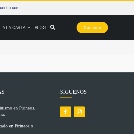
centro.com
A LA CARTA
BLOG
Contacto
AS
SÍGUENOS
inismo en Pirineos,
na.
ado en Pirineos o