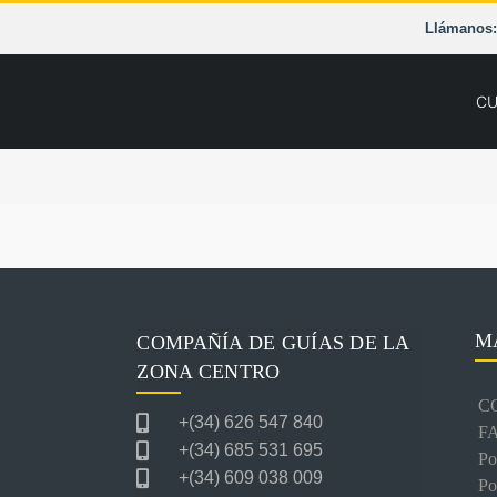
Saltar
Llámanos: 
al
contenido
C
M
COMPAÑÍA DE GUÍAS DE LA
ZONA CENTRO
C
+(34) 626 547 840
F
+(34) 685 531 695
Po
+(34) 609 038 009
Po