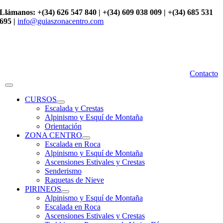
Saltar
Llámanos: +(34) 626 547 840 | +(34) 609 038 009 | +(34) 685 531
al
695 |
info@guiaszonacentro.com
contenido
Contacto
Toggle
Navigation
CURSOS
Escalada y Crestas
Alpinismo y Esquí de Montaña
Orientación
ZONA CENTRO
Escalada en Roca
Alpinismo y Esquí de Montaña
Ascensiones Estivales y Crestas
Senderismo
Raquetas de Nieve
PIRINEOS
Alpinismo y Esquí de Montaña
Escalada en Roca
Ascensiones Estivales y Crestas