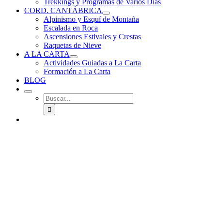
Trekkings y Programas de Varios Días
CORD. CANTÁBRICA
Alpinismo y Esquí de Montaña
Escalada en Roca
Ascensiones Estivales y Crestas
Raquetas de Nieve
A LA CARTA
Actividades Guiadas a La Carta
Formación a La Carta
BLOG
Buscar: