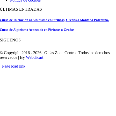
Política de cookies
ÚLTIMAS ENTRADAS
Curso de Iniciación al Alpinismo en Pirineos, Gredos o Montaña Palentina.
Curso de Alpinismo Avanzado en Pirineos o Gredos
SÍGUENOS
© Copyright 2016 - 2026 | Guías Zona Centro | Todos los derechos
reservados | By
Webclicart
Page load link
Ir
a
Arriba