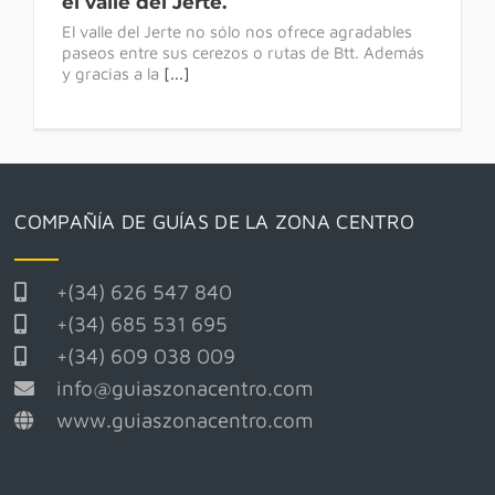
el valle del Jerte.
El valle del Jerte no sólo nos ofrece agradables
paseos entre sus cerezos o rutas de Btt. Además
y gracias a la
[...]
COMPAÑÍA DE GUÍAS DE LA ZONA CENTRO
+(34) 626 547 840
+(34) 685 531 695
+(34) 609 038 009
info@guiaszonacentro.com
www.guiaszonacentro.com