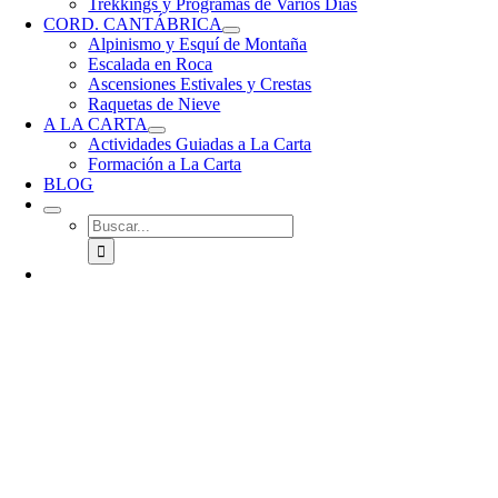
Trekkings y Programas de Varios Días
CORD. CANTÁBRICA
Alpinismo y Esquí de Montaña
Escalada en Roca
Ascensiones Estivales y Crestas
Raquetas de Nieve
A LA CARTA
Actividades Guiadas a La Carta
Formación a La Carta
BLOG
Buscar: