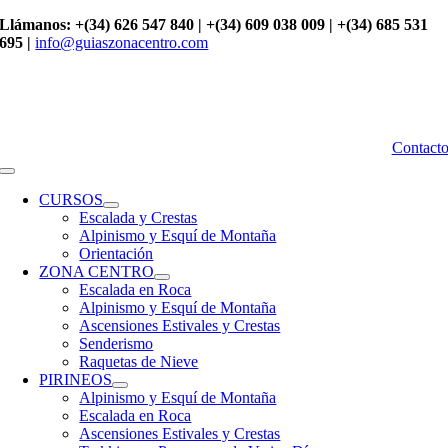
Saltar
Llámanos: +(34) 626 547 840 | +(34) 609 038 009 | +(34) 685 531
al
695 |
info@guiaszonacentro.com
contenido
Contact
Toggle
Navigation
CURSOS
Escalada y Crestas
Alpinismo y Esquí de Montaña
Orientación
ZONA CENTRO
Escalada en Roca
Alpinismo y Esquí de Montaña
Ascensiones Estivales y Crestas
Senderismo
Raquetas de Nieve
PIRINEOS
Alpinismo y Esquí de Montaña
Escalada en Roca
Ascensiones Estivales y Crestas