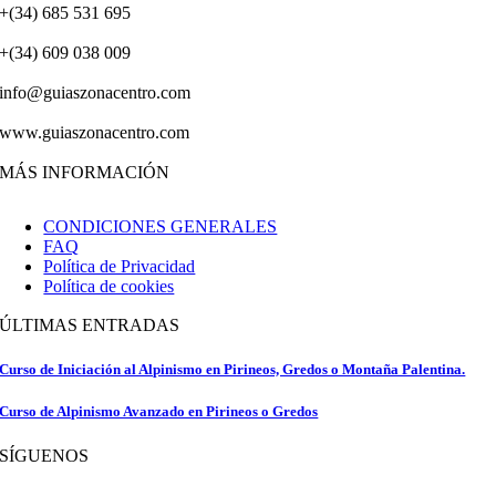
+(34) 685 531 695
+(34) 609 038 009
info@guiaszonacentro.com
www.guiaszonacentro.com
MÁS INFORMACIÓN
CONDICIONES GENERALES
FAQ
Política de Privacidad
Política de cookies
ÚLTIMAS ENTRADAS
Curso de Iniciación al Alpinismo en Pirineos, Gredos o Montaña Palentina.
Curso de Alpinismo Avanzado en Pirineos o Gredos
SÍGUENOS