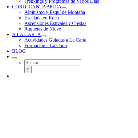
Trekkings y Programas de Varios Días
CORD. CANTÁBRICA
Alpinismo y Esquí de Montaña
Escalada en Roca
Ascensiones Estivales y Crestas
Raquetas de Nieve
A LA CARTA
Actividades Guiadas a La Carta
Formación a La Carta
BLOG
Buscar: