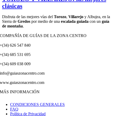
clásicas
Disfruta de las mejores vías del
Torozo
,
Villarejo
y Albujea, en la
Sierra de
Gredos
por medio de una
escalada guiada
con un
guía
de montaña
.
COMPAÑÍA DE GUÍAS DE LA ZONA CENTRO
+(34) 626 547 840
+(34) 685 531 695
+(34) 609 038 009
info@guiaszonacentro.com
www.guiaszonacentro.com
MÁS INFORMACIÓN
CONDICIONES GENERALES
FAQ
Política de Privacidad