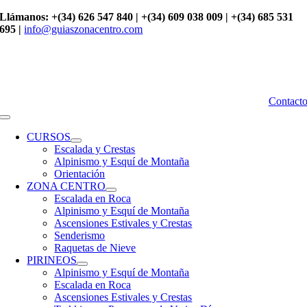
Saltar
Llámanos: +(34) 626 547 840 | +(34) 609 038 009 | +(34) 685 531
al
695 |
info@guiaszonacentro.com
contenido
Contact
Toggle
Navigation
CURSOS
Escalada y Crestas
Alpinismo y Esquí de Montaña
Orientación
ZONA CENTRO
Escalada en Roca
Alpinismo y Esquí de Montaña
Ascensiones Estivales y Crestas
Senderismo
Raquetas de Nieve
PIRINEOS
Alpinismo y Esquí de Montaña
Escalada en Roca
Ascensiones Estivales y Crestas