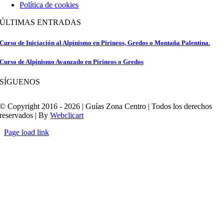
Política de cookies
ÚLTIMAS ENTRADAS
Curso de Iniciación al Alpinismo en Pirineos, Gredos o Montaña Palentina.
Curso de Alpinismo Avanzado en Pirineos o Gredos
SÍGUENOS
© Copyright 2016 - 2026 | Guías Zona Centro | Todos los derechos
reservados | By
Webclicart
Page load link
Ir
a
Arriba