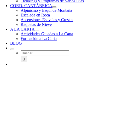
Trekkings y Programas de Varios Días
CORD. CANTÁBRICA
Alpinismo y Esquí de Montaña
Escalada en Roca
Ascensiones Estivales y Crestas
Raquetas de Nieve
A LA CARTA
Actividades Guiadas a La Carta
Formación a La Carta
BLOG
Buscar: