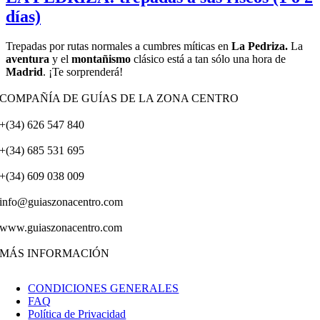
días)
Trepadas por rutas normales a cumbres míticas en
La Pedriza.
La
aventura
y el
montañismo
clásico está a tan sólo una hora de
Madrid
. ¡Te sorprenderá!
COMPAÑÍA DE GUÍAS DE LA ZONA CENTRO
+(34) 626 547 840
+(34) 685 531 695
+(34) 609 038 009
info@guiaszonacentro.com
www.guiaszonacentro.com
MÁS INFORMACIÓN
CONDICIONES GENERALES
FAQ
Política de Privacidad