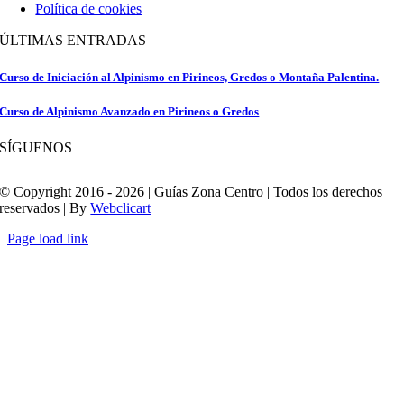
Política de cookies
ÚLTIMAS ENTRADAS
Curso de Iniciación al Alpinismo en Pirineos, Gredos o Montaña Palentina.
Curso de Alpinismo Avanzado en Pirineos o Gredos
SÍGUENOS
© Copyright 2016 - 2026 | Guías Zona Centro | Todos los derechos
reservados | By
Webclicart
Page load link
Ir
a
Arriba