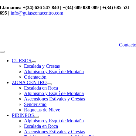
Saltar
Llámanos: +(34) 626 547 840 | +(34) 609 038 009 | +(34) 685 531
al
695 |
info@guiaszonacentro.com
contenido
Contact
Toggle
Navigation
CURSOS
Escalada y Crestas
Alpinismo y Esquí de Montaña
Orientación
ZONA CENTRO
Escalada en Roca
Alpinismo y Esquí de Montaña
Ascensiones Estivales y Crestas
Senderismo
Raquetas de Nieve
PIRINEOS
Alpinismo y Esquí de Montaña
Escalada en Roca
Ascensiones Estivales y Crestas