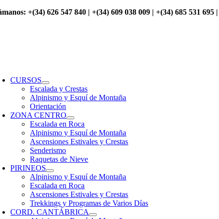
Saltar
ámanos: +(34) 626 547 840 | +(34) 609 038 009 | +(34) 685 531 695 |
al
contenido
oggle
avigation
CURSOS
Escalada y Crestas
Alpinismo y Esquí de Montaña
Orientación
ZONA CENTRO
Escalada en Roca
Alpinismo y Esquí de Montaña
Ascensiones Estivales y Crestas
Senderismo
Raquetas de Nieve
PIRINEOS
Alpinismo y Esquí de Montaña
Escalada en Roca
Ascensiones Estivales y Crestas
Trekkings y Programas de Varios Días
CORD. CANTÁBRICA