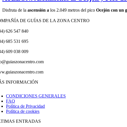
Disfruta de la
ascensión a
los 2.049 metros del pico
Ocejón con un 
OMPAÑÍA DE GUÍAS DE LA ZONA CENTRO
34) 626 547 840
34) 685 531 695
34) 609 038 009
fo@guiaszonacentro.com
w.guiaszonacentro.com
ÁS INFORMACIÓN
CONDICIONES GENERALES
FAQ
Política de Privacidad
Política de cookies
LTIMAS ENTRADAS