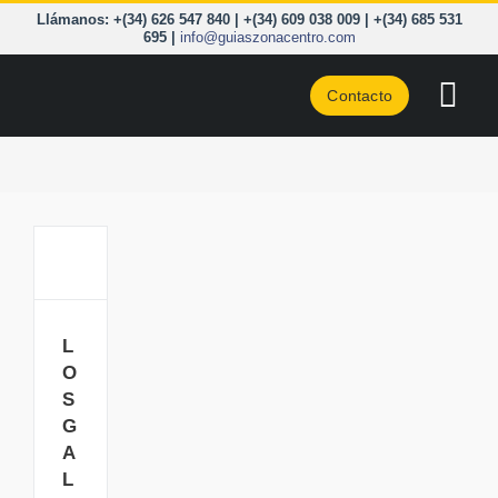
Saltar
Llámanos: +(34) 626 547 840 | +(34) 609 038 009 | +(34) 685 531
al
695 |
info@guiaszonacentro.com
contenido
Contacto
Togg
Navi
CURSOS
ZONA C
PIRINEO
LOS
GALAYOS:
CORD. 
escaladas
L
clásicas
O
A LA C
S
G
BLOG
A
L