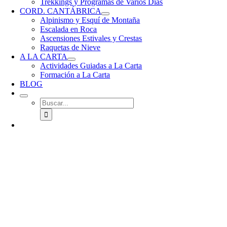
Trekkings y Programas de Varios Días
CORD. CANTÁBRICA
Alpinismo y Esquí de Montaña
Escalada en Roca
Ascensiones Estivales y Crestas
Raquetas de Nieve
A LA CARTA
Actividades Guiadas a La Carta
Formación a La Carta
BLOG
Buscar: