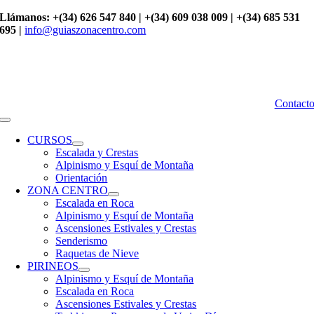
Saltar
Llámanos: +(34) 626 547 840 | +(34) 609 038 009 | +(34) 685 531
al
695 |
info@guiaszonacentro.com
contenido
Contact
Toggle
Navigation
CURSOS
Escalada y Crestas
Alpinismo y Esquí de Montaña
Orientación
ZONA CENTRO
Escalada en Roca
Alpinismo y Esquí de Montaña
Ascensiones Estivales y Crestas
Senderismo
Raquetas de Nieve
PIRINEOS
Alpinismo y Esquí de Montaña
Escalada en Roca
Ascensiones Estivales y Crestas