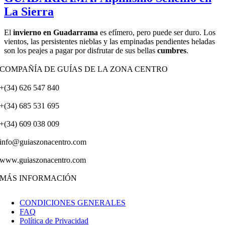
La Sierra
El
invierno en Guadarrama
es efímero, pero puede ser duro. Los
vientos, las persistentes nieblas y las empinadas pendientes heladas
son los peajes a pagar por disfrutar de sus bellas
cumbres
.
COMPAÑÍA DE GUÍAS DE LA ZONA CENTRO
+(34) 626 547 840
+(34) 685 531 695
+(34) 609 038 009
info@guiaszonacentro.com
www.guiaszonacentro.com
MÁS INFORMACIÓN
CONDICIONES GENERALES
FAQ
Política de Privacidad