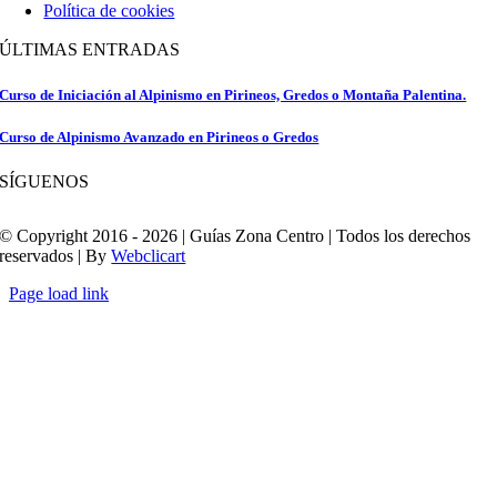
Política de cookies
ÚLTIMAS ENTRADAS
Curso de Iniciación al Alpinismo en Pirineos, Gredos o Montaña Palentina.
Curso de Alpinismo Avanzado en Pirineos o Gredos
SÍGUENOS
© Copyright 2016 - 2026 | Guías Zona Centro | Todos los derechos
reservados | By
Webclicart
Page load link
Ir
a
Arriba