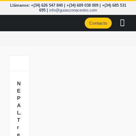
Saltar
Llámanos: +(34) 626 547 840 | +(34) 609 038 009 | +(34) 685 531
al
695 |
info@guiaszonacentro.com
contenido
Contacto
Togg
Navi
CURSOS
ZONA C
NEPAL.
Trekking
PIRINEO
del
Campo
N
Base
CORD. 
E
del
P
Everest.
A LA C
A
L.
BLOG
T
r
e