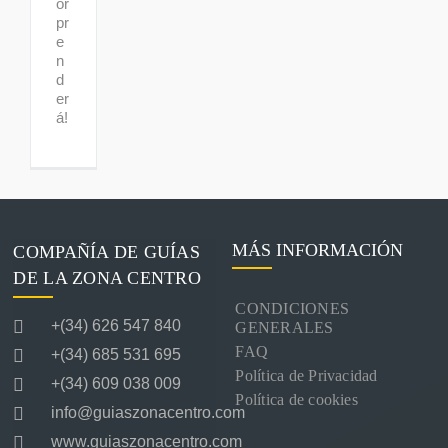
or
pr
e
n
d
er
á!
MÁS INFORMACIÓN
COMPAÑÍA DE GUÍAS
DE LA ZONA CENTRO
CONDICIONES
+(34) 626 547 840
GENERALES
FAQ
+(34) 685 531 695
Política de Privacidad
+(34) 609 038 009
Política de cookies
info@guiaszonacentro.com
www.guiaszonacentro.com