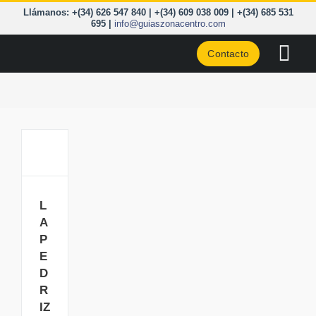
Saltar
Llámanos: +(34) 626 547 840 | +(34) 609 038 009 | +(34) 685 531
al
695 |
info@guiaszonacentro.com
contenido
Contacto
Togg
Navi
CURSOS
ZONA C
LA
PEDRIZA:
PIRINEO
trepadas
a sus
L
CORD. 
riscos
A
(1 o 2
P
A LA C
días)
E
D
BLOG
R
IZ