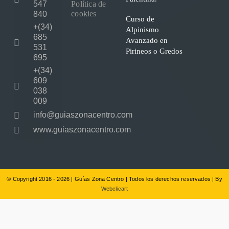
547
Política de
cookies
840
Curso de
+(34)
Alpinismo
685
Avanzado en
531
Pirineos o Gredos
695
+(34)
609
038
009
info@guiaszonacentro.com
www.guiaszonacentro.com
© Copyright 2016 - 2026 | Guías Zona Centro | Todos los derechos reservados | By
Webclicart