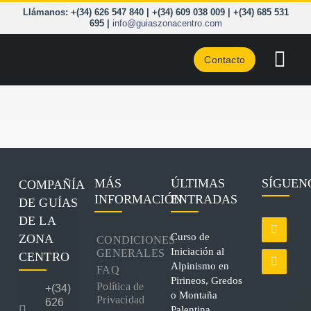
Saltar
Llámanos: +(34) 626 547 840 | +(34) 609 038 009 | +(34) 685 531
al
695 |
info@guiaszonacentro.com
contenido
Contacto
Togg
Navi
CURSOS
ZONA C
PIRINEO
MÁS
ÚLTIMAS
SÍGUEN
COMPAÑÍA
INFORMACIÓN
ENTRADAS
DE GUÍAS
CORD. 
DE LA
Curso de
ZONA
CONDICIONES
A LA C
Iniciación al
GENERALES
CENTRO
Alpinismo en
FAQ
BLOG
Pirineos, Gredos
Política de
+(34)
o Montaña
Privacidad
626
Palentina.