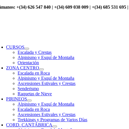
Saltar
ámanos: +(34) 626 547 840 | +(34) 609 038 009 | +(34) 685 531 695 |
al
contenido
oggle
avigation
CURSOS
Escalada y Crestas
Alpinismo y Esquí de Montaña
Orientación
ZONA CENTRO
Escalada en Roca
Alpinismo y Esquí de Montaña
Ascensiones Estivales y Crestas
Senderismo
Raquetas de Nieve
PIRINEOS
Alpinismo y Esquí de Montaña
Escalada en Roca
Ascensiones Estivales y Crestas
Trekkings y Programas de Varios Días
CORD. CANTÁBRICA