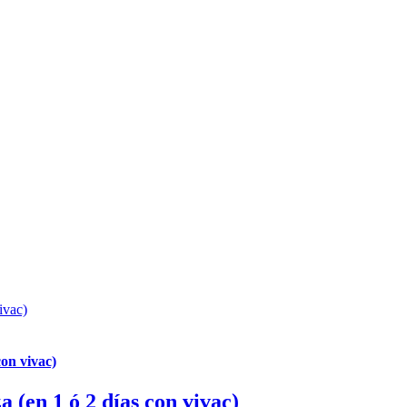
ivac)
con vivac)
a (en 1 ó 2 días con vivac)