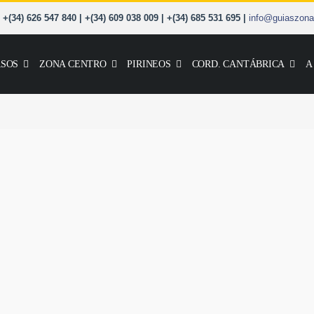
+(34) 626 547 840 | +(34) 609 038 009 | +(34) 685 531 695 |
info@guiaszona
SOS
ZONA CENTRO
PIRINEOS
CORD. CANTÁBRICA
A