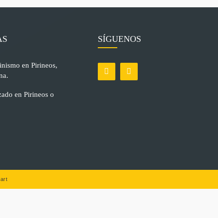
AS
SÍGUENOS
inismo en Pirineos,
na.
ado en Pirineos o
art