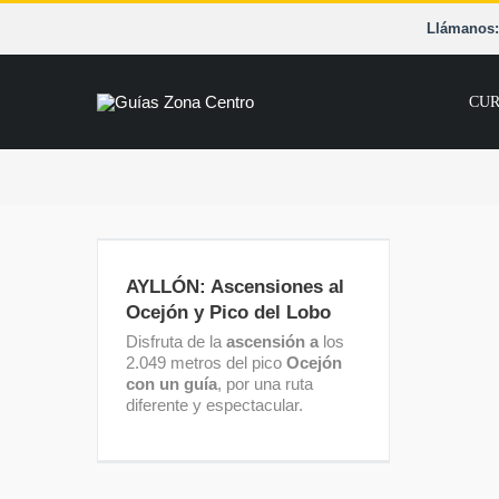
Saltar
Llámanos: 
al
contenido
CUR
AYLLÓN: Ascensiones al
Ocejón y Pico del Lobo
AYLLÓN: Ascensiones al
Ocejón y Pico del Lobo
Disfruta de la
ascensión a
los
2.049 metros del pico
Ocejón
con un guía
, por una ruta
diferente y espectacular.