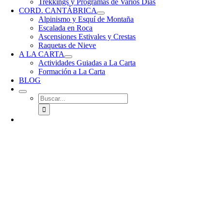
Trekkings y Programas de Varios Días
CORD. CANTÁBRICA
Alpinismo y Esquí de Montaña
Escalada en Roca
Ascensiones Estivales y Crestas
Raquetas de Nieve
A LA CARTA
Actividades Guiadas a La Carta
Formación a La Carta
BLOG
Buscar: