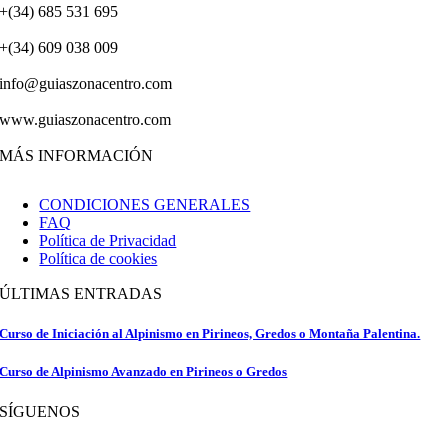
+(34) 685 531 695
+(34) 609 038 009
info@guiaszonacentro.com
www.guiaszonacentro.com
MÁS INFORMACIÓN
CONDICIONES GENERALES
FAQ
Política de Privacidad
Política de cookies
ÚLTIMAS ENTRADAS
Curso de Iniciación al Alpinismo en Pirineos, Gredos o Montaña Palentina.
Curso de Alpinismo Avanzado en Pirineos o Gredos
SÍGUENOS