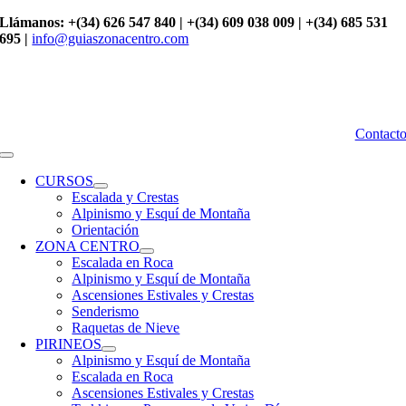
Saltar
Llámanos: +(34) 626 547 840 | +(34) 609 038 009 | +(34) 685 531
al
695 |
info@guiaszonacentro.com
contenido
Contact
Toggle
Navigation
CURSOS
Escalada y Crestas
Alpinismo y Esquí de Montaña
Orientación
ZONA CENTRO
Escalada en Roca
Alpinismo y Esquí de Montaña
Ascensiones Estivales y Crestas
Senderismo
Raquetas de Nieve
PIRINEOS
Alpinismo y Esquí de Montaña
Escalada en Roca
Ascensiones Estivales y Crestas