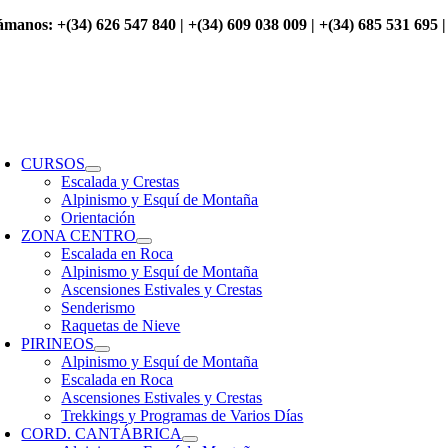
Saltar
ámanos: +(34) 626 547 840 | +(34) 609 038 009 | +(34) 685 531 695 |
al
contenido
oggle
avigation
CURSOS
Escalada y Crestas
Alpinismo y Esquí de Montaña
Orientación
ZONA CENTRO
Escalada en Roca
Alpinismo y Esquí de Montaña
Ascensiones Estivales y Crestas
Senderismo
Raquetas de Nieve
PIRINEOS
Alpinismo y Esquí de Montaña
Escalada en Roca
Ascensiones Estivales y Crestas
Trekkings y Programas de Varios Días
CORD. CANTÁBRICA