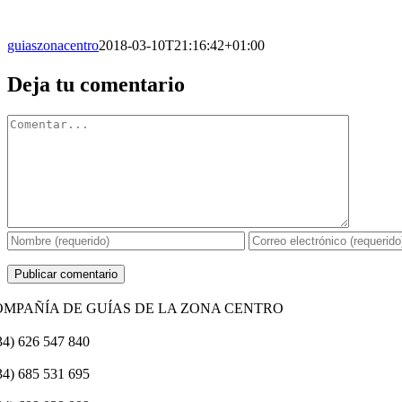
guiaszonacentro
2018-03-10T21:16:42+01:00
Facebook
X
Reddit
LinkedIn
WhatsApp
Tumblr
Pinterest
Vk
Correo
Deja tu comentario
electrónico
Comentario
OMPAÑÍA DE GUÍAS DE LA ZONA CENTRO
34) 626 547 840
34) 685 531 695