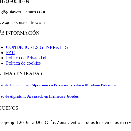
34) 609 038 009
fo@guiaszonacentro.com
w.guiaszonacentro.com
ÁS INFORMACIÓN
CONDICIONES GENERALES
FAQ
Política de Privacidad
Política de cookies
LTIMAS ENTRADAS
so de Iniciación al Alpinismo en Pirineos, Gredos o Montaña Palentina.
so de Alpinismo Avanzado en Pirineos o Gredos
ÍGUENOS
Copyright 2016 - 2026 | Guías Zona Centro | Todos los derechos reser