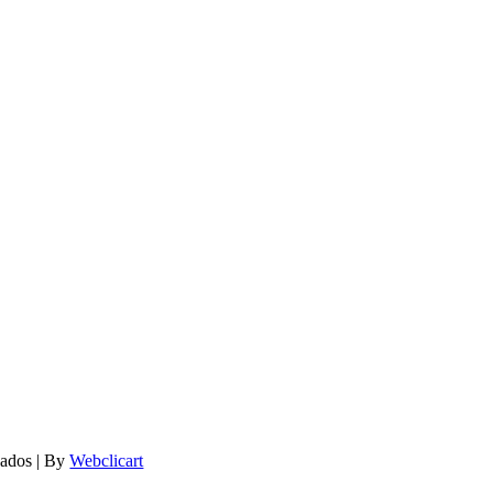
vados | By
Webclicart