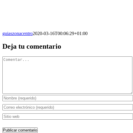
guiaszonacentro
2020-03-16T00:06:29+01:00
Facebook
X
Reddit
LinkedIn
WhatsApp
Tumblr
Pinterest
Vk
Correo
Deja tu comentario
electrónico
Comentario