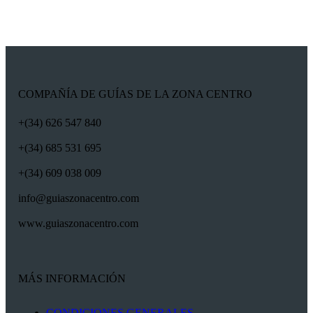
COMPAÑÍA DE GUÍAS DE LA ZONA CENTRO
+(34) 626 547 840
+(34) 685 531 695
+(34) 609 038 009
info@guiaszonacentro.com
www.guiaszonacentro.com
MÁS INFORMACIÓN
CONDICIONES GENERALES