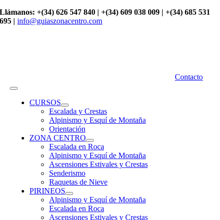
Saltar
Llámanos: +(34) 626 547 840 | +(34) 609 038 009 | +(34) 685 531
al
695 |
info@guiaszonacentro.com
contenido
Contacto
Toggle
Navigation
CURSOS
Escalada y Crestas
Alpinismo y Esquí de Montaña
Orientación
ZONA CENTRO
Escalada en Roca
Alpinismo y Esquí de Montaña
Ascensiones Estivales y Crestas
Senderismo
Raquetas de Nieve
PIRINEOS
Alpinismo y Esquí de Montaña
Escalada en Roca
Ascensiones Estivales y Crestas