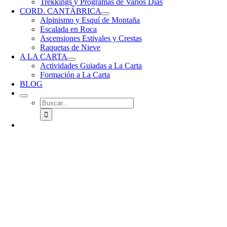
Trekkings y Programas de Varios Días
CORD. CANTÁBRICA
Alpinismo y Esquí de Montaña
Escalada en Roca
Ascensiones Estivales y Crestas
Raquetas de Nieve
A LA CARTA
Actividades Guiadas a La Carta
Formación a La Carta
BLOG
Buscar: