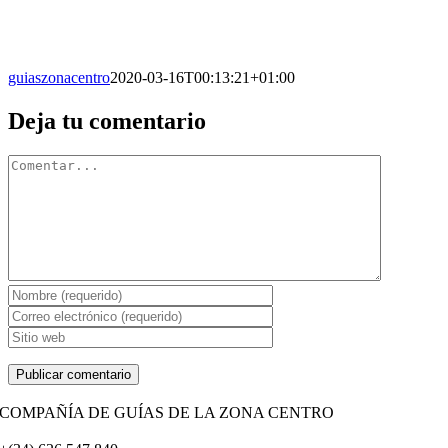
guiaszonacentro
2020-03-16T00:13:21+01:00
Facebook
X
Reddit
LinkedIn
WhatsApp
Tumblr
Pinterest
Vk
Correo
Deja tu comentario
electrónico
Comentario
COMPAÑÍA DE GUÍAS DE LA ZONA CENTRO