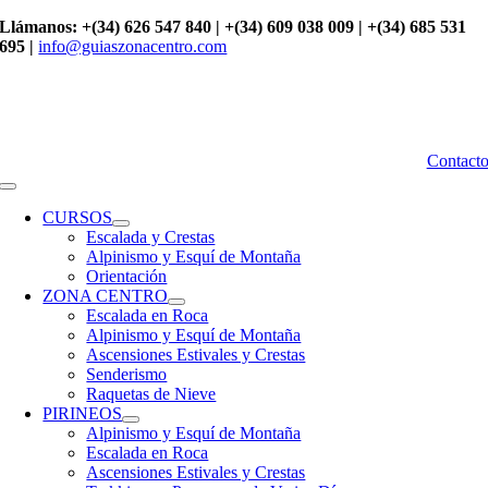
Saltar
Llámanos: +(34) 626 547 840 | +(34) 609 038 009 | +(34) 685 531
al
695 |
info@guiaszonacentro.com
contenido
Contact
Toggle
Navigation
CURSOS
Escalada y Crestas
Alpinismo y Esquí de Montaña
Orientación
ZONA CENTRO
Escalada en Roca
Alpinismo y Esquí de Montaña
Ascensiones Estivales y Crestas
Senderismo
Raquetas de Nieve
PIRINEOS
Alpinismo y Esquí de Montaña
Escalada en Roca
Ascensiones Estivales y Crestas