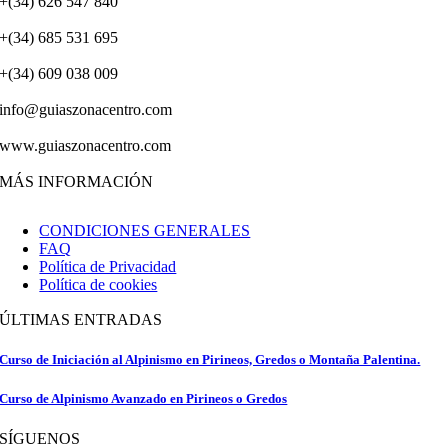
+(34) 626 547 840
+(34) 685 531 695
+(34) 609 038 009
info@guiaszonacentro.com
www.guiaszonacentro.com
MÁS INFORMACIÓN
CONDICIONES GENERALES
FAQ
Política de Privacidad
Política de cookies
ÚLTIMAS ENTRADAS
Curso de Iniciación al Alpinismo en Pirineos, Gredos o Montaña Palentina.
Curso de Alpinismo Avanzado en Pirineos o Gredos
SÍGUENOS