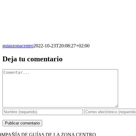
guiaszonacentro
2022-10-23T20:08:27+02:00
Facebook
X
Reddit
LinkedIn
WhatsApp
Tumblr
Pinterest
Vk
Correo
Deja tu comentario
electrónico
Comentario
OMPAÑÍA DE GUÍAS DE LA ZONA CENTRO