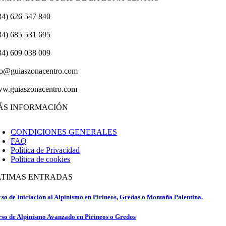
34) 626 547 840
34) 685 531 695
34) 609 038 009
fo@guiaszonacentro.com
w.guiaszonacentro.com
ÁS INFORMACIÓN
CONDICIONES GENERALES
FAQ
Política de Privacidad
Política de cookies
LTIMAS ENTRADAS
so de Iniciación al Alpinismo en Pirineos, Gredos o Montaña Palentina.
so de Alpinismo Avanzado en Pirineos o Gredos