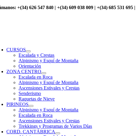
Saltar
ámanos: +(34) 626 547 840 | +(34) 609 038 009 | +(34) 685 531 695 |
al
contenido
oggle
avigation
CURSOS
Escalada y Crestas
Alpinismo y Esquí de Montaña
Orientación
ZONA CENTRO
Escalada en Roca
Alpinismo y Esquí de Montaña
Ascensiones Estivales y Crestas
Senderismo
Raquetas de Nieve
PIRINEOS
Alpinismo y Esquí de Montaña
Escalada en Roca
Ascensiones Estivales y Crestas
Trekkings y Programas de Varios Días
CORD. CANTÁBRICA