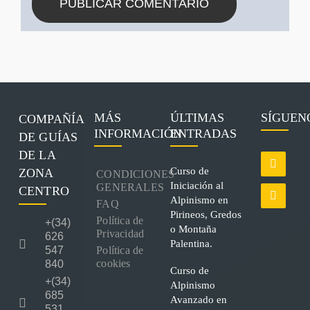
MÁS
ÚLTIMAS
SÍGUEN
COMPAÑÍA
INFORMACIÓN
ENTRADAS
DE GUÍAS
DE LA
Curso de
ZONA
CONDICIONES
Iniciación al
GENERALES
CENTRO
Alpinismo en
FAQ
Pirineos, Gredos
Política de
+(34)
o Montaña
Privacidad
626
Palentina.
547
Política de
cookies
840
Curso de
+(34)
Alpinismo
685
Avanzado en
531