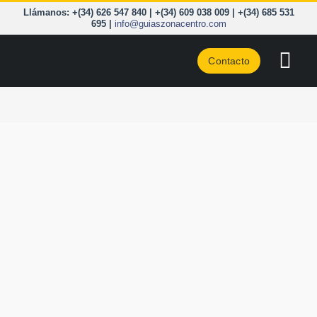
Saltar
Llámanos: +(34) 626 547 840 | +(34) 609 038 009 | +(34) 685 531
al
695 |
info@guiaszonacentro.com
contenido
Contacto
Togg
Navi
CURSOS
ZONA C
PIRINEO
CORD. 
A LA C
BLOG