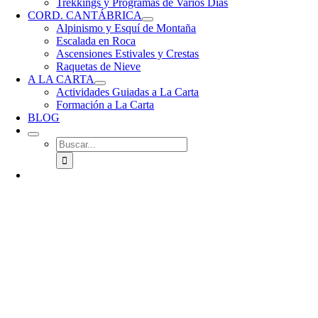
Trekkings y Programas de Varios Días
CORD. CANTÁBRICA
Alpinismo y Esquí de Montaña
Escalada en Roca
Ascensiones Estivales y Crestas
Raquetas de Nieve
A LA CARTA
Actividades Guiadas a La Carta
Formación a La Carta
BLOG
Buscar: