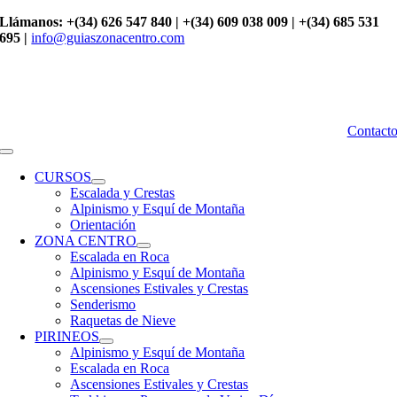
Saltar
Llámanos: +(34) 626 547 840 | +(34) 609 038 009 | +(34) 685 531
al
695 |
info@guiaszonacentro.com
contenido
Contact
Toggle
Navigation
CURSOS
Escalada y Crestas
Alpinismo y Esquí de Montaña
Orientación
ZONA CENTRO
Escalada en Roca
Alpinismo y Esquí de Montaña
Ascensiones Estivales y Crestas
Senderismo
Raquetas de Nieve
PIRINEOS
Alpinismo y Esquí de Montaña
Escalada en Roca
Ascensiones Estivales y Crestas