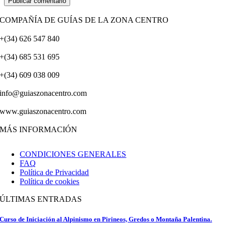
COMPAÑÍA DE GUÍAS DE LA ZONA CENTRO
+(34) 626 547 840
+(34) 685 531 695
+(34) 609 038 009
info@guiaszonacentro.com
www.guiaszonacentro.com
MÁS INFORMACIÓN
CONDICIONES GENERALES
FAQ
Política de Privacidad
Política de cookies
ÚLTIMAS ENTRADAS
Curso de Iniciación al Alpinismo en Pirineos, Gredos o Montaña Palentina.