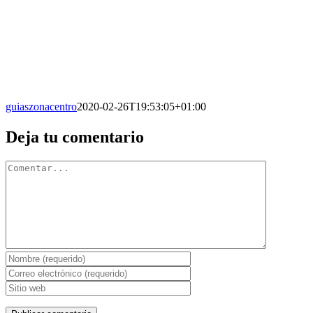
guiaszonacentro
2020-02-26T19:53:05+01:00
Facebook
X
Reddit
LinkedIn
WhatsApp
Tumblr
Pinterest
Vk
Correo
Deja tu comentario
electrónico
Comentario