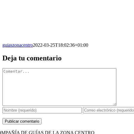
guiaszonacentro
2022-03-25T18:02:36+01:00
Facebook
X
Reddit
LinkedIn
WhatsApp
Tumblr
Pinterest
Vk
Correo
Deja tu comentario
electrónico
Comentario
OMPAÑÍA DE GUÍAS DE LA ZONA CENTRO