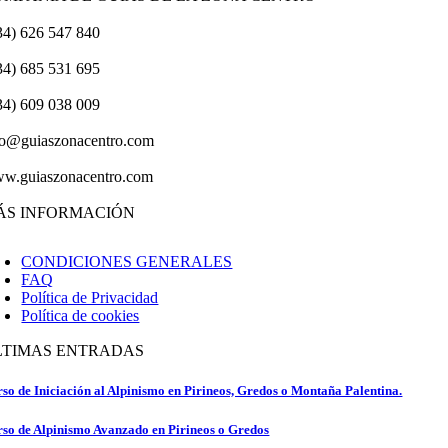
34) 626 547 840
34) 685 531 695
34) 609 038 009
fo@guiaszonacentro.com
w.guiaszonacentro.com
ÁS INFORMACIÓN
CONDICIONES GENERALES
FAQ
Política de Privacidad
Política de cookies
LTIMAS ENTRADAS
so de Iniciación al Alpinismo en Pirineos, Gredos o Montaña Palentina.
so de Alpinismo Avanzado en Pirineos o Gredos