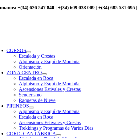
Saltar
ámanos: +(34) 626 547 840 | +(34) 609 038 009 | +(34) 685 531 695 |
al
contenido
oggle
avigation
CURSOS
Escalada y Crestas
Alpinismo y Esquí de Montaña
Orientación
ZONA CENTRO
Escalada en Roca
Alpinismo y Esquí de Montaña
Ascensiones Estivales y Crestas
Senderismo
Raquetas de Nieve
PIRINEOS
Alpinismo y Esquí de Montaña
Escalada en Roca
Ascensiones Estivales y Crestas
Trekkings y Programas de Varios Días
CORD. CANTÁBRICA