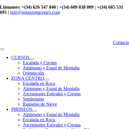
Saltar
Llámanos: +(34) 626 547 840 | +(34) 609 038 009 | +(34) 685 531
al
695 |
info@guiaszonacentro.com
contenido
Contact
Toggle
Navigation
CURSOS
Escalada y Crestas
Alpinismo y Esquí de Montaña
Orientación
ZONA CENTRO
Escalada en Roca
Alpinismo y Esquí de Montaña
Ascensiones Estivales y Crestas
Senderismo
Raquetas de Nieve
PIRINEOS
Alpinismo y Esquí de Montaña
Escalada en Roca
Ascensiones Estivales y Crestas