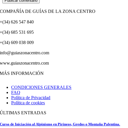
COMPAÑÍA DE GUÍAS DE LA ZONA CENTRO
+(34) 626 547 840
+(34) 685 531 695
+(34) 609 038 009
info@guiaszonacentro.com
www.guiaszonacentro.com
MÁS INFORMACIÓN
CONDICIONES GENERALES
FAQ
Política de Privacidad
Política de cookies
ÚLTIMAS ENTRADAS
Curso de Iniciación al Alpinismo en Pirineos, Gredos o Montaña Palentina.