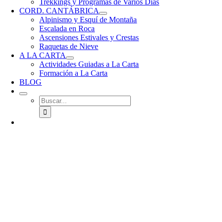
Trekkings y Programas de Varios Días
CORD. CANTÁBRICA
Alpinismo y Esquí de Montaña
Escalada en Roca
Ascensiones Estivales y Crestas
Raquetas de Nieve
A LA CARTA
Actividades Guiadas a La Carta
Formación a La Carta
BLOG
Buscar: