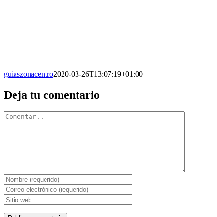
guiaszonacentro
2020-03-26T13:07:19+01:00
Facebook
X
Reddit
LinkedIn
WhatsApp
Tumblr
Pinterest
Vk
Correo
Deja tu comentario
electrónico
Comentario