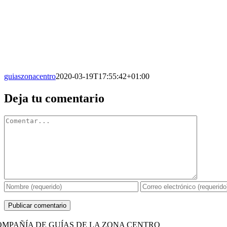
guiaszonacentro
2020-03-19T17:55:42+01:00
Facebook
X
Reddit
LinkedIn
WhatsApp
Tumblr
Pinterest
Vk
Correo
Deja tu comentario
electrónico
Comentario
OMPAÑÍA DE GUÍAS DE LA ZONA CENTRO