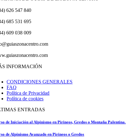
34) 626 547 840
34) 685 531 695
34) 609 038 009
fo@guiaszonacentro.com
w.guiaszonacentro.com
ÁS INFORMACIÓN
CONDICIONES GENERALES
FAQ
Política de Privacidad
Política de cookies
LTIMAS ENTRADAS
so de Iniciación al Alpinismo en Pirineos, Gredos o Montaña Palentina.
so de Alpinismo Avanzado en Pirineos o Gredos