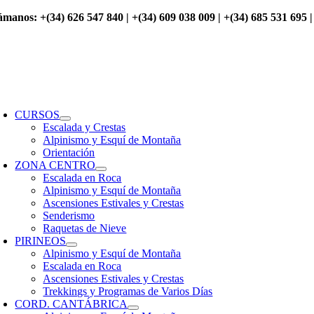
Saltar
ámanos: +(34) 626 547 840 | +(34) 609 038 009 | +(34) 685 531 695 |
al
contenido
oggle
avigation
CURSOS
Escalada y Crestas
Alpinismo y Esquí de Montaña
Orientación
ZONA CENTRO
Escalada en Roca
Alpinismo y Esquí de Montaña
Ascensiones Estivales y Crestas
Senderismo
Raquetas de Nieve
PIRINEOS
Alpinismo y Esquí de Montaña
Escalada en Roca
Ascensiones Estivales y Crestas
Trekkings y Programas de Varios Días
CORD. CANTÁBRICA