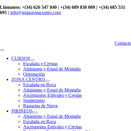
Saltar
Llámanos: +(34) 626 547 840 | +(34) 609 038 009 | +(34) 685 531
al
695 |
info@guiaszonacentro.com
contenido
Contact
Toggle
Navigation
CURSOS
Escalada y Crestas
Alpinismo y Esquí de Montaña
Orientación
ZONA CENTRO
Escalada en Roca
Alpinismo y Esquí de Montaña
Ascensiones Estivales y Crestas
Senderismo
Raquetas de Nieve
PIRINEOS
Alpinismo y Esquí de Montaña
Escalada en Roca
Ascensiones Estivales y Crestas