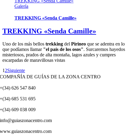
TREKKING «Senda Camille»
Galería
TREKKING «Senda Camille»
TREKKING «Senda Camille»
Uno de los más bellos
trekking
del
Pirineo
que se adentra en lo
que podíamos llamar
"el país de los osos"
. Surcaremos hayedos
misteriosos, prados de alta montaña, lagos azules y cumpres
escarpadas de maravillosas vistas
1
2
Siguiente
COMPAÑÍA DE GUÍAS DE LA ZONA CENTRO
+(34) 626 547 840
+(34) 685 531 695
+(34) 609 038 009
info@guiaszonacentro.com
www.guiaszonacentro.com