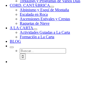
Trekkings y Programas de Varios Días
CORD. CANTÁBRICA
Alpinismo y Esquí de Montaña
Escalada en Roca
Ascensiones Estivales y Crestas
Raquetas de Nieve
A LA CARTA
Actividades Guiadas a La Carta
Formación a La Carta
BLOG
Buscar: