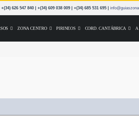
+(34) 626 547 840 | +(34) 609 038 009 | +(34) 685 531 695 |
info@guiaszona
SOS
ZONA CENTRO
PIRINEOS
CORD. CANTÁBRICA
A