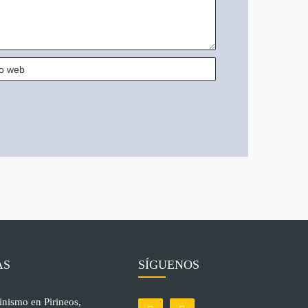
AS
SÍGUENOS
inismo en Pirineos,