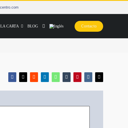
centro.com
 LA CARTA
BLOG
Contacto
Facebook
X
Reddit
LinkedIn
WhatsApp
Tumblr
Pinterest
Vk
Correo
electrónico