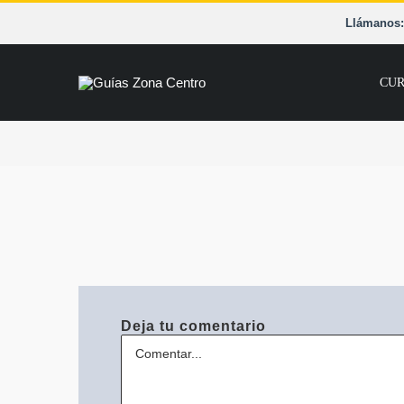
Saltar
Llámanos: 
al
contenido
CUR
Deja tu comentario
Comentario