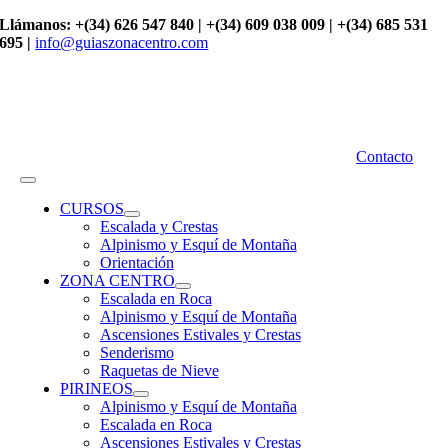
Saltar
Llámanos: +(34) 626 547 840 | +(34) 609 038 009 | +(34) 685 531
al
695 |
info@guiaszonacentro.com
contenido
Contacto
Toggle
Navigation
CURSOS
Escalada y Crestas
Alpinismo y Esquí de Montaña
Orientación
ZONA CENTRO
Escalada en Roca
Alpinismo y Esquí de Montaña
Ascensiones Estivales y Crestas
Senderismo
Raquetas de Nieve
PIRINEOS
Alpinismo y Esquí de Montaña
Escalada en Roca
Ascensiones Estivales y Crestas