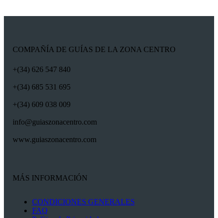
COMPAÑÍA DE GUÍAS DE LA ZONA CENTRO
+(34) 626 547 840
+(34) 685 531 695
+(34) 609 038 009
info@guiaszonacentro.com
www.guiaszonacentro.com
MÁS INFORMACIÓN
CONDICIONES GENERALES
FAQ