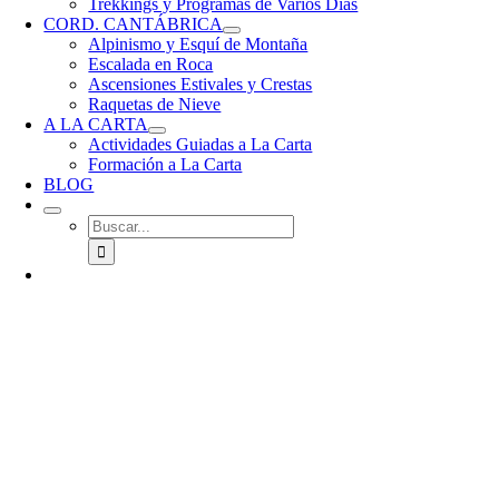
Trekkings y Programas de Varios Días
CORD. CANTÁBRICA
Alpinismo y Esquí de Montaña
Escalada en Roca
Ascensiones Estivales y Crestas
Raquetas de Nieve
A LA CARTA
Actividades Guiadas a La Carta
Formación a La Carta
BLOG
Buscar: