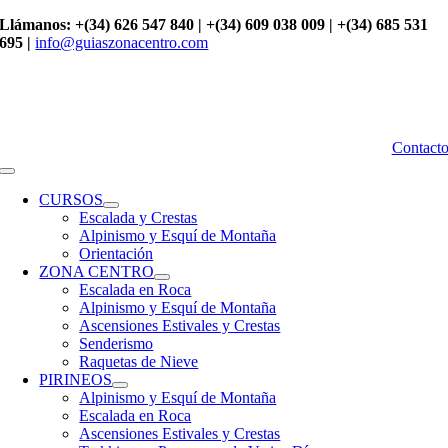
Saltar
Llámanos: +(34) 626 547 840 | +(34) 609 038 009 | +(34) 685 531
al
695 |
info@guiaszonacentro.com
contenido
Contact
Toggle
Navigation
CURSOS
Escalada y Crestas
Alpinismo y Esquí de Montaña
Orientación
ZONA CENTRO
Escalada en Roca
Alpinismo y Esquí de Montaña
Ascensiones Estivales y Crestas
Senderismo
Raquetas de Nieve
PIRINEOS
Alpinismo y Esquí de Montaña
Escalada en Roca
Ascensiones Estivales y Crestas