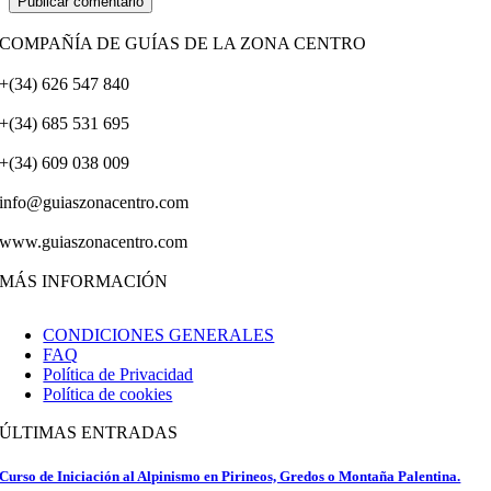
COMPAÑÍA DE GUÍAS DE LA ZONA CENTRO
+(34) 626 547 840
+(34) 685 531 695
+(34) 609 038 009
info@guiaszonacentro.com
www.guiaszonacentro.com
MÁS INFORMACIÓN
CONDICIONES GENERALES
FAQ
Política de Privacidad
Política de cookies
ÚLTIMAS ENTRADAS
Curso de Iniciación al Alpinismo en Pirineos, Gredos o Montaña Palentina.