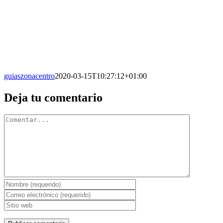
guiaszonacentro
2020-03-15T10:27:12+01:00
Facebook
X
Reddit
LinkedIn
WhatsApp
Tumblr
Pinterest
Vk
Correo
Deja tu comentario
electrónico
Comentario