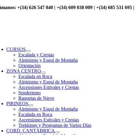
Saltar
ámanos: +(34) 626 547 840 | +(34) 609 038 009 | +(34) 685 531 695 |
al
contenido
oggle
avigation
CURSOS
Escalada y Crestas
Alpinismo y Esquí de Montaña
Orientación
ZONA CENTRO
Escalada en Roca
Alpinismo y Esquí de Montaña
Ascensiones Estivales y Crestas
Senderismo
Raquetas de Nieve
PIRINEOS
Alpinismo y Esquí de Montaña
Escalada en Roca
Ascensiones Estivales y Crestas
Trekkings y Programas de Varios Días
CORD. CANTÁBRICA