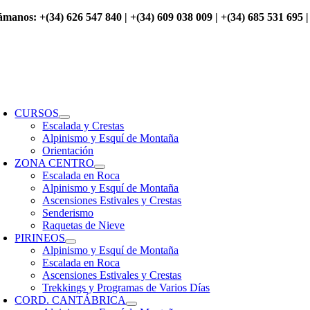
Saltar
ámanos: +(34) 626 547 840 | +(34) 609 038 009 | +(34) 685 531 695 |
al
contenido
oggle
avigation
CURSOS
Escalada y Crestas
Alpinismo y Esquí de Montaña
Orientación
ZONA CENTRO
Escalada en Roca
Alpinismo y Esquí de Montaña
Ascensiones Estivales y Crestas
Senderismo
Raquetas de Nieve
PIRINEOS
Alpinismo y Esquí de Montaña
Escalada en Roca
Ascensiones Estivales y Crestas
Trekkings y Programas de Varios Días
CORD. CANTÁBRICA