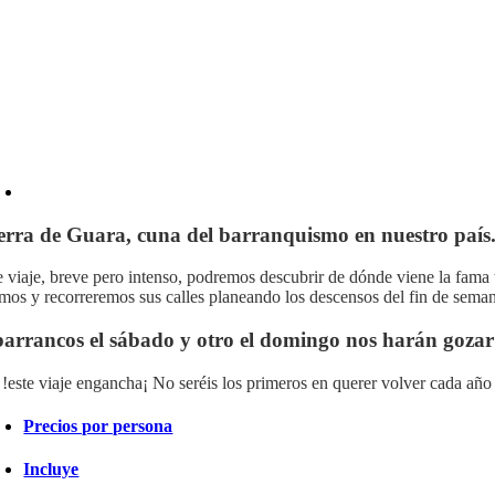
ierra de Guara
, cuna del
barranquismo
en nuestro país
e viaje, breve pero intenso, podremos descubrir de dónde viene la fama
mos y recorreremos sus calles planeando los descensos del fin de sema
barrancos
el sábado y otro el domingo nos harán gozar e
 !este viaje engancha¡ No seréis los primeros en querer volver cada año 
Precios por persona
Incluye