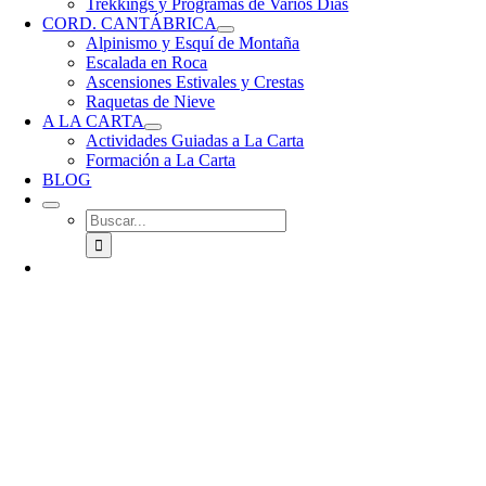
Trekkings y Programas de Varios Días
CORD. CANTÁBRICA
Alpinismo y Esquí de Montaña
Escalada en Roca
Ascensiones Estivales y Crestas
Raquetas de Nieve
A LA CARTA
Actividades Guiadas a La Carta
Formación a La Carta
BLOG
Buscar: