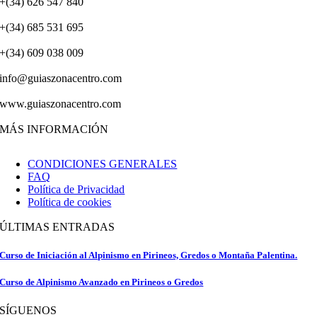
+(34) 626 547 840
+(34) 685 531 695
+(34) 609 038 009
info@guiaszonacentro.com
www.guiaszonacentro.com
MÁS INFORMACIÓN
CONDICIONES GENERALES
FAQ
Política de Privacidad
Política de cookies
ÚLTIMAS ENTRADAS
Curso de Iniciación al Alpinismo en Pirineos, Gredos o Montaña Palentina.
Curso de Alpinismo Avanzado en Pirineos o Gredos
SÍGUENOS