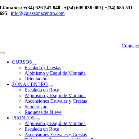
Saltar
Llámanos: +(34) 626 547 840 | +(34) 609 038 009 | +(34) 685 531
al
695 |
info@guiaszonacentro.com
contenido
Contact
Toggle
Navigation
CURSOS
Escalada y Crestas
Alpinismo y Esquí de Montaña
Orientación
ZONA CENTRO
Escalada en Roca
Alpinismo y Esquí de Montaña
Ascensiones Estivales y Crestas
Senderismo
Raquetas de Nieve
PIRINEOS
Alpinismo y Esquí de Montaña
Escalada en Roca
Ascensiones Estivales y Crestas