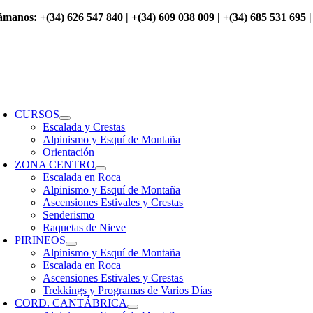
Saltar
ámanos: +(34) 626 547 840 | +(34) 609 038 009 | +(34) 685 531 695 |
al
contenido
oggle
avigation
CURSOS
Escalada y Crestas
Alpinismo y Esquí de Montaña
Orientación
ZONA CENTRO
Escalada en Roca
Alpinismo y Esquí de Montaña
Ascensiones Estivales y Crestas
Senderismo
Raquetas de Nieve
PIRINEOS
Alpinismo y Esquí de Montaña
Escalada en Roca
Ascensiones Estivales y Crestas
Trekkings y Programas de Varios Días
CORD. CANTÁBRICA