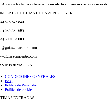
Aprende las técnicas básicas de
escalada en fisuras
con este
curso
d
OMPAÑÍA DE GUÍAS DE LA ZONA CENTRO
34) 626 547 840
34) 685 531 695
34) 609 038 009
fo@guiaszonacentro.com
w.guiaszonacentro.com
ÁS INFORMACIÓN
CONDICIONES GENERALES
FAQ
Política de Privacidad
Política de cookies
LTIMAS ENTRADAS