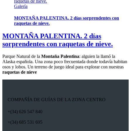
raquetas de nieve.
Galería
MONTAÑA PALENTINA. 2 días sorprendentes con
raquetas de nieve.
MONTAÑA PALENTINA. 2 días
sorprendentes con raquetas de nieve.
Parque Natural de la
Montaña Palentina
: alguien la llamó la
Alaska española. Una zona poco frecuentada donde todavía habitan
osos y lobos. Un terreno de juego ideal para explorar con nuestras
raquetas de nieve
COMPAÑÍA DE GUÍAS DE LA ZONA CENTRO
+(34) 626 547 840
+(34) 685 531 695