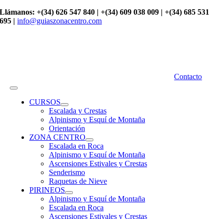
Saltar
Llámanos: +(34) 626 547 840 | +(34) 609 038 009 | +(34) 685 531
al
695 |
info@guiaszonacentro.com
contenido
Contacto
Toggle
Navigation
CURSOS
Escalada y Crestas
Alpinismo y Esquí de Montaña
Orientación
ZONA CENTRO
Escalada en Roca
Alpinismo y Esquí de Montaña
Ascensiones Estivales y Crestas
Senderismo
Raquetas de Nieve
PIRINEOS
Alpinismo y Esquí de Montaña
Escalada en Roca
Ascensiones Estivales y Crestas